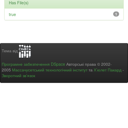
Has File(s)
true
1
Тема від
Програмне забезпечення DSpace
Авторські права © 2002-
2005
Массачусетський технологічний інститут
та
Х’юлет Пакард
-
Зворотний зв’язок