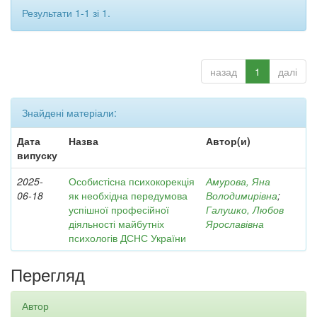
Результати 1-1 зі 1.
назад
1
далі
Знайдені матеріали:
Дата
Назва
Автор(и)
випуску
2025-
Особистісна психокорекція
Амурова, Яна
06-18
як необхідна передумова
Володимирівна
;
успішної професійної
Галушко, Любов
діяльності майбутніх
Ярославівна
психологів ДСНС України
Перегляд
Автор