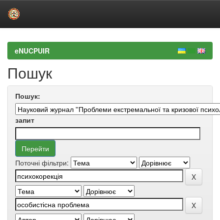
Skip
navigation
eNUCPUIR
Пошук
Пошук:
запит
Поточні фільтри: