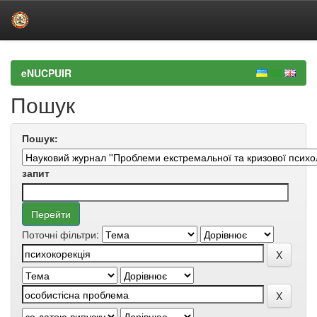
Skip
navigation
eNUCPUIR
Пошук
Пошук:
запит
Поточні фільтри: