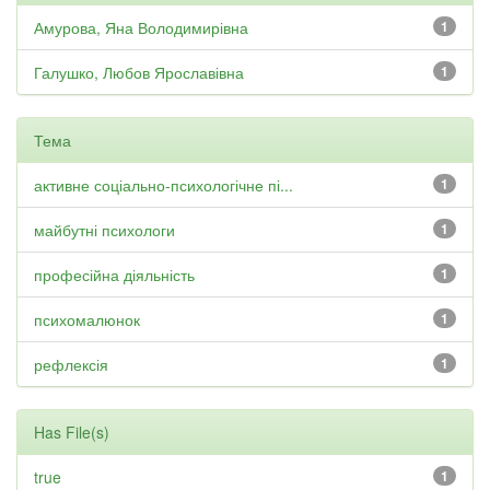
Амурова, Яна Володимирівна
1
Галушко, Любов Ярославівна
1
Тема
активне соціально-психологічне пі...
1
майбутні психологи
1
професійна діяльність
1
психомалюнок
1
рефлексія
1
Has File(s)
true
1