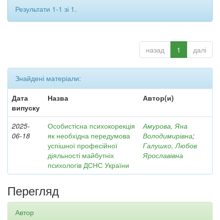
Результати 1-1 зі 1.
назад
1
далі
Знайдені матеріали:
Дата
Назва
Автор(и)
випуску
2025-
Особистісна психокорекція
Амурова, Яна
06-18
як необхідна передумова
Володимирівна
;
успішної професійної
Галушко, Любов
діяльності майбутніх
Ярославівна
психологів ДСНС України
Перегляд
Автор