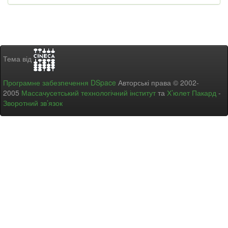
Тема від
Програмне забезпечення DSpace
Авторські права © 2002-
2005
Массачусетський технологічний інститут
та
Х’юлет Пакард
-
Зворотний зв’язок