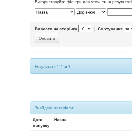
Використовуйте фільтри для уточнення результаті
Вивести на сторінку
|
Сортування
Результати 1-1 зі 1.
Знайдені матеріали:
Дата
Назва
випуску