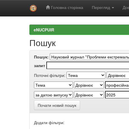
Головна сторінка
Перегляд
Дов
Skip
navigation
eNUCPUIR
Пошук
Пошук:
запит
Поточні фільтри:
Почати новий пошук
Додати фільтри: