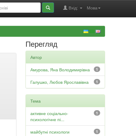
Вхід:
Мова
Перегляд
Автор
Амурова, Яна Володимирівна
1
Галушко, Любов Ярославівна
1
Тема
активне соціально-
1
психологічне пі...
майбутні психологи
1