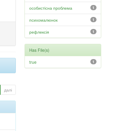
особистісна проблема
1
психомалюнок
1
рефлексія
1
Has File(s)
true
1
далі