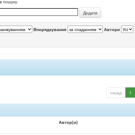
в пошуку.
Впорядкування
Автори
назад
1
Автор(и)