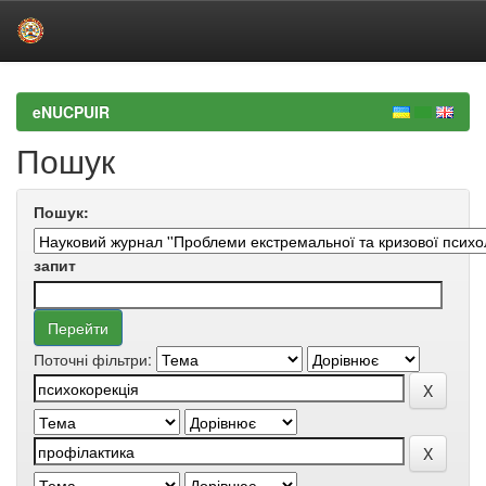
Skip
navigation
eNUCPUIR
Пошук
Пошук:
запит
Поточні фільтри: