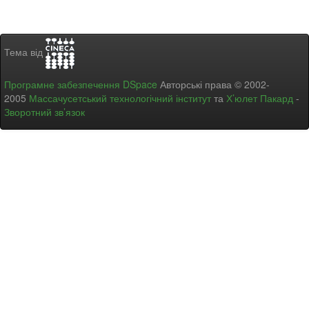
Тема від
Програмне забезпечення DSpace
Авторські права © 2002-
2005
Массачусетський технологічний інститут
та
Х’юлет Пакард
-
Зворотний зв’язок