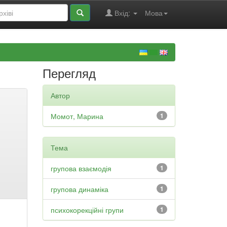
Вхід:
Мова
Перегляд
Автор
Момот, Марина
1
Тема
групова взаємодія
1
групова динаміка
1
психокорекційні групи
1