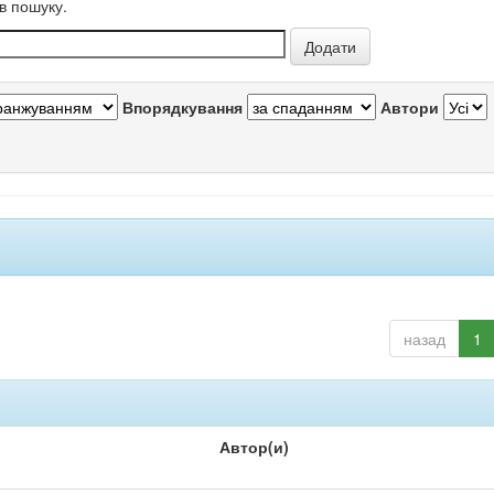
в пошуку.
Впорядкування
Автори
назад
1
Автор(и)