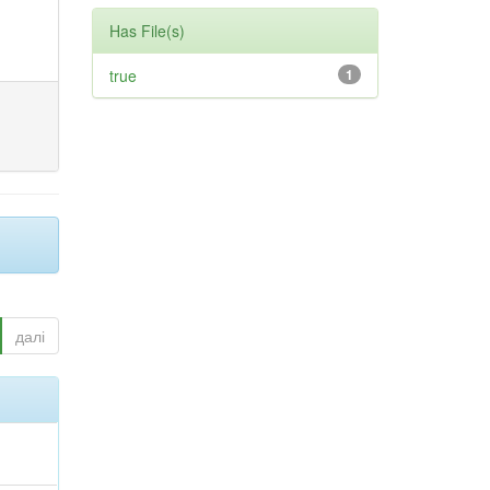
Has File(s)
true
1
далі