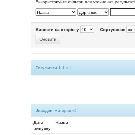
Використовуйте фільтри для уточнення результаті
Вивести на сторінку
|
Сортування
Результати 1-1 зі 1.
Знайдені матеріали:
Дата
Назва
випуску