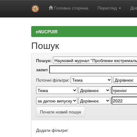
Головна сторінка
Перегляд
Дов
Skip
navigation
eNUCPUIR
Пошук
Пошук:
запит
Поточні фільтри:
Почати новий пошук
Додати фільтри: