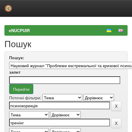
Skip
navigation
eNUCPUIR
Пошук
Пошук:
запит
Поточні фільтри: