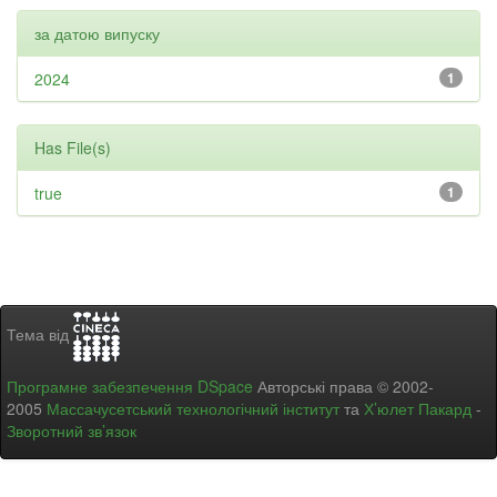
за датою випуску
2024
1
Has File(s)
true
1
Тема від
Програмне забезпечення DSpace
Авторські права © 2002-
2005
Массачусетський технологічний інститут
та
Х’юлет Пакард
-
Зворотний зв’язок