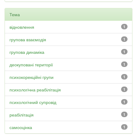
Тема
відновлення
1
групова взаємодія
1
групова динаміка
1
деокуповані території
1
психокорекційні групи
1
психологічна реабілітація
1
психологічний супровід
1
реабілітація
1
самооцінка
1