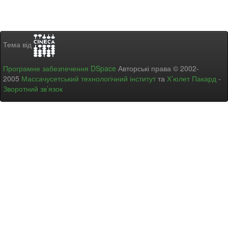
Тема від
Програмне забезпечення DSpace
Авторські права © 2002-
2005
Массачусетський технологічний інститут
та
Х’юлет Пакард
-
Зворотний зв’язок