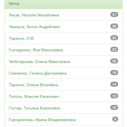
Автор
Лисак, Наталія Михайлівна
41
Чернуха, Антон Андрійович
39
Тарахно, О.В.
33
Гончаренко, Яна Миколаївна
32
Чеботарьова, Олена Миколаївна
28
Семченко, Галина Дмитриевна
19
Тарахно, Олена Віталіївна
14
Тополь, Максим Євгенович
12
Гонтар, Татьяна Борисовна
10
Городничева, Ирина Владимировна
9