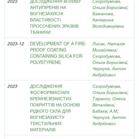
2023
ДОСЛІДЖЕННЯ ВПЛИВУ
Скородумова,
АНТИПІРЕНІВ НА
Ольга Борисівна
;
ВОГНЕЗАХИСНІ
Бажанова,
ВЛАСТИВОСТІ
Катерина
ПРОСОЧЕНИХ ЗРАЗКІВ
Володимирівна
ТКАНИНИ
2023-12
DEVELOPMENT OF A FIRE-
Лисак, Наталія
PROOF COATING
Михайлівна
;
CONTAINING SILICA FOR
Скородумова,
POLYSTYRENE
Ольга Борисівна
;
Чернуха, Антон
Андрійович
2023
ДОСЛІДЖЕННЯ
Скородумова,
ФОСФОРВМІСНИХ
Ольга Борисівна
;
КРЕМНЕЗЕМИСТИХ
Тарахно, Олена
ПОКРИТТІВ НА ОСНОВІ
Віталіївна
;
РІДКОГО СКЛА ДЛЯ
Бабаєв, А.М
;
ВОГНЕЗАХИСТУ
Чернуха, Антон
ТЕКСТИЛЬНИХ
Андрійович
МАТЕРІАЛІВ