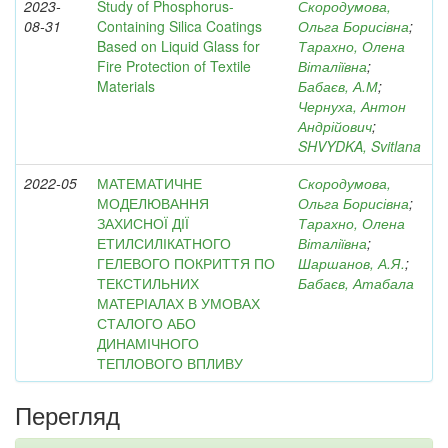
2023-
Study of Phosphorus-
Скородумова,
08-31
Containing Silica Coatings
Ольга Борисівна
;
Based on Liquid Glass for
Тарахно, Олена
Fire Protection of Textile
Віталіївна
;
Materials
Бабаєв, А.М
;
Чернуха, Антон
Андрійович
;
SHVYDKA, Svitlana
2022-05
МАТЕМАТИЧНЕ
Скородумова,
МОДЕЛЮВАННЯ
Ольга Борисівна
;
ЗАХИСНОЇ ДІЇ
Тарахно, Олена
ЕТИЛСИЛІКАТНОГО
Віталіївна
;
ГЕЛЕВОГО ПОКРИТТЯ ПО
Шаршанов, А.Я.
;
ТЕКСТИЛЬНИХ
Бабаєв, Атабала
МАТЕРІАЛАХ В УМОВАХ
СТАЛОГО АБО
ДИНАМІЧНОГО
ТЕПЛОВОГО ВПЛИВУ
Перегляд