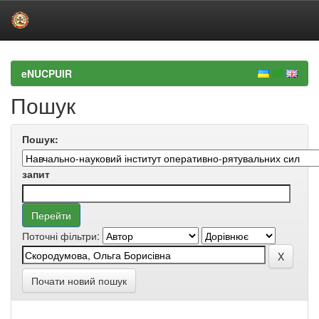
Skip
navigation
eNUCPUIR
Пошук
Пошук:
запит
Поточні фільтри:
Почати новий пошук