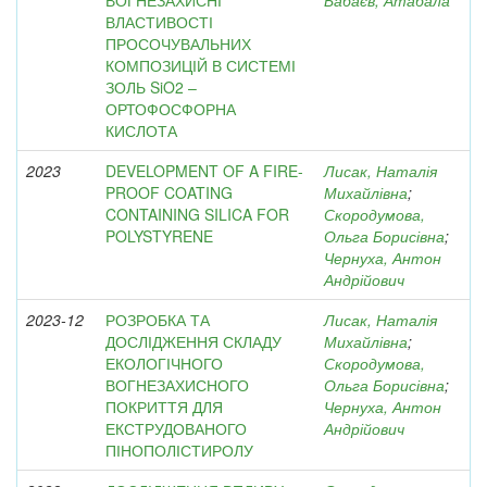
ВОГНЕЗАХИСНІ
Бабаєв, Атабала
ВЛАСТИВОСТІ
ПРОСОЧУВАЛЬНИХ
КОМПОЗИЦІЙ В СИСТЕМІ
ЗОЛЬ SiO2 –
ОРТОФОСФОРНА
КИСЛОТА
2023
DEVELOPMENT OF A FIRE-
Лисак, Наталія
PROOF COATING
Михайлівна
;
CONTAINING SILICA FOR
Скородумова,
POLYSTYRENE
Ольга Борисівна
;
Чернуха, Антон
Андрійович
2023-12
РОЗРОБКА ТА
Лисак, Наталія
ДОСЛІДЖЕННЯ СКЛАДУ
Михайлівна
;
ЕКОЛОГІЧНОГО
Скородумова,
ВОГНЕЗАХИСНОГО
Ольга Борисівна
;
ПОКРИТТЯ ДЛЯ
Чернуха, Антон
ЕКСТРУДОВАНОГО
Андрійович
ПІНОПОЛІСТИРОЛУ