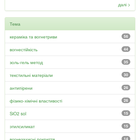
далі >
Тема
кераміка та вогнетриви
56
вогнестійкість
44
золь-гель метод
35
текстильні матеріали
30
антипірени
26
фізико-хімічні властивості
26
SiO2 sol
15
этилсиликат
15
вогнезахисні покриття
14