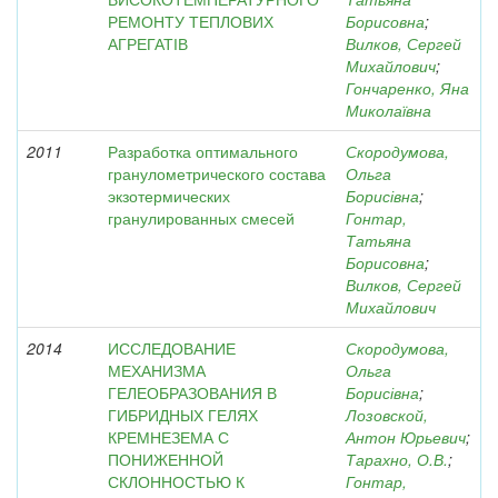
РЕМОНТУ ТЕПЛОВИХ
Борисовна
;
АГРЕГАТІВ
Вилков, Сергей
Михайлович
;
Гончаренко, Яна
Миколаївна
2011
Разработка оптимального
Скородумова,
гранулометрического состава
Ольга
экзотермических
Борисівна
;
гранулированных смесей
Гонтар,
Татьяна
Борисовна
;
Вилков, Сергей
Михайлович
2014
ИССЛЕДОВАНИЕ
Скородумова,
МЕХАНИЗМА
Ольга
ГЕЛЕОБРАЗОВАНИЯ В
Борисівна
;
ГИБРИДНЫХ ГЕЛЯХ
Лозовской,
КРЕМНЕЗЕМА С
Антон Юрьевич
;
ПОНИЖЕННОЙ
Тарахно, О.В.
;
СКЛОННОСТЬЮ К
Гонтар,