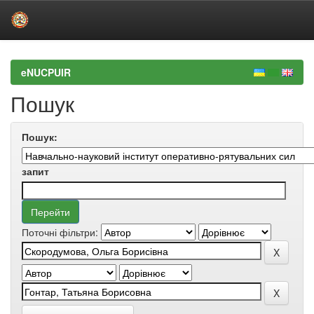
Skip
navigation
eNUCPUIR
Пошук
Пошук:
запит
Поточні фільтри: