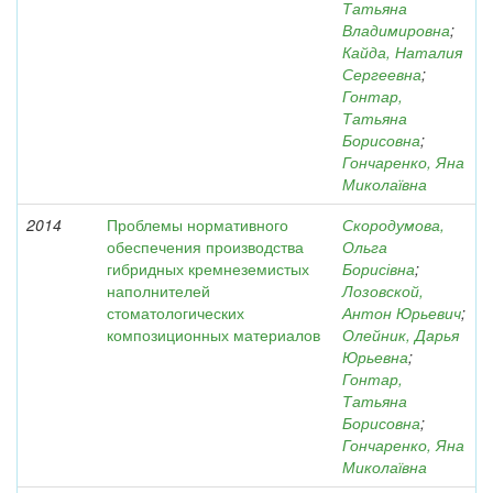
Татьяна
Владимировна
;
Кайда, Наталия
Сергеевна
;
Гонтар,
Татьяна
Борисовна
;
Гончаренко, Яна
Миколаївна
2014
Проблемы нормативного
Скородумова,
обеспечения производства
Ольга
гибридных кремнеземистых
Борисівна
;
наполнителей
Лозовской,
стоматологических
Антон Юрьевич
;
композиционных материалов
Олейник, Дарья
Юрьевна
;
Гонтар,
Татьяна
Борисовна
;
Гончаренко, Яна
Миколаївна