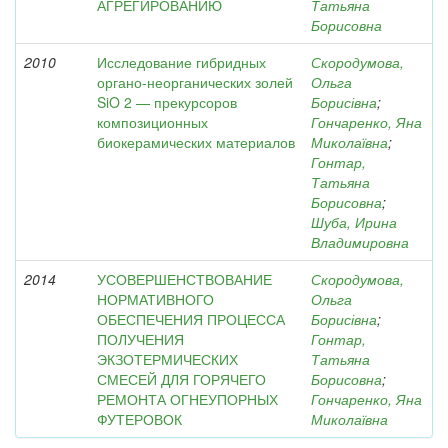
АГРЕГИРОВАНИЮ
Татьяна
Борисовна
2010
Исследование гибридных
Скородумова,
органо-неорганических золей
Ольга
SiO 2 — прекурсоров
Борисівна
;
композиционных
Гончаренко, Яна
биокерамических материалов
Миколаївна
;
Гонтар,
Татьяна
Борисовна
;
Шуба, Ирина
Владимировна
2014
УСОВЕРШЕНСТВОВАНИЕ
Скородумова,
НОРМАТИВНОГО
Ольга
ОБЕСПЕЧЕНИЯ ПРОЦЕССА
Борисівна
;
ПОЛУЧЕНИЯ
Гонтар,
ЭКЗОТЕРМИЧЕСКИХ
Татьяна
СМЕСЕЙ ДЛЯ ГОРЯЧЕГО
Борисовна
;
РЕМОНТА ОГНЕУПОРНЫХ
Гончаренко, Яна
ФУТЕРОВОК
Миколаївна