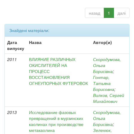
назад
1
далі
Знайдені матеріали:
Дата
Назва
Автор(и)
випуску
2011
ВЛИЯНИЕ РАЗЛИЧНЫХ
Скородумова,
ОКИСЛИТЕЛЕЙ НА
Ольга
ПРОЦЕСС
Борисівна
;
ВОССТАНОВЛЕНИЯ
Гонтар,
ОГНЕУПОРНЫХ ФУТЕРОВОК
Татьяна
Борисовна
;
Вилков, Сергей
Михайлович
2013
Исследование фазовых
Скородумова,
превращений в мурзинских
Ольга
каолинах при производстве
Борисівна
;
метакаолина
Зеленюк,