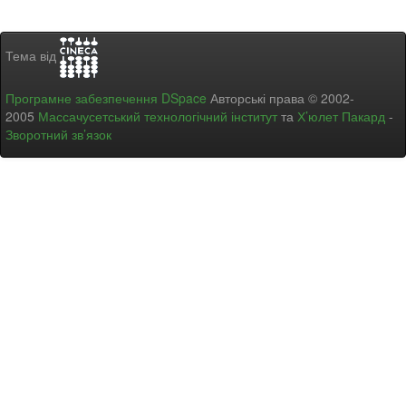
Тема від
Програмне забезпечення DSpace
Авторські права © 2002-
2005
Массачусетський технологічний інститут
та
Х’юлет Пакард
-
Зворотний зв’язок