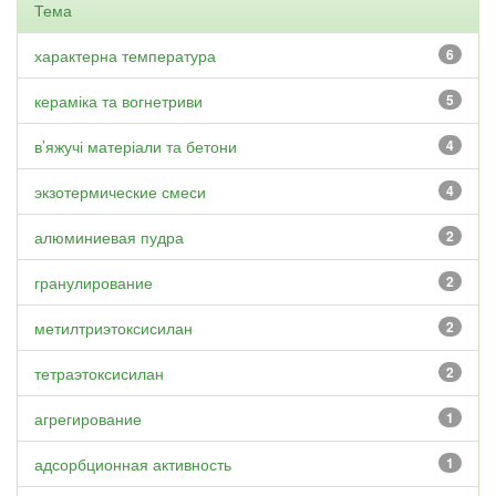
Тема
характерна температура
6
кераміка та вогнетриви
5
в’яжучі матеріали та бетони
4
экзотермические смеси
4
алюминиевая пудра
2
гранулирование
2
метилтриэтоксисилан
2
тетраэтоксисилан
2
агрегирование
1
адсорбционная активность
1