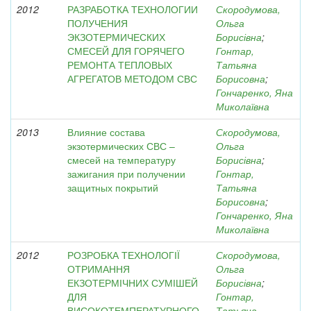
2012
РАЗРАБОТКА ТЕХНОЛОГИИ
Скородумова,
ПОЛУЧЕНИЯ
Ольга
ЭКЗОТЕРМИЧЕСКИХ
Борисівна
;
СМЕСЕЙ ДЛЯ ГОРЯЧЕГО
Гонтар,
РЕМОНТА ТЕПЛОВЫХ
Татьяна
АГРЕГАТОВ МЕТОДОМ СВС
Борисовна
;
Гончаренко, Яна
Миколаївна
2013
Влияние состава
Скородумова,
экзотермических СВС –
Ольга
смесей на температуру
Борисівна
;
зажигания при получении
Гонтар,
защитных покрытий
Татьяна
Борисовна
;
Гончаренко, Яна
Миколаївна
2012
РОЗРОБКА ТЕХНОЛОГІЇ
Скородумова,
ОТРИМАННЯ
Ольга
ЕКЗОТЕРМІЧНИХ СУМІШЕЙ
Борисівна
;
ДЛЯ
Гонтар,
ВИСОКОТЕМПЕРАТУРНОГО
Татьяна