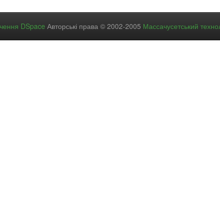
ечення DSpace
Авторські права © 2002-2005
Массачусетський технол