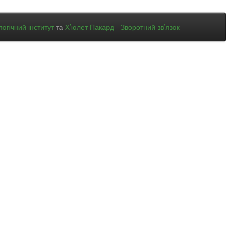
огічний інститут
та
Х’юлет Пакард
-
Зворотний зв’язок