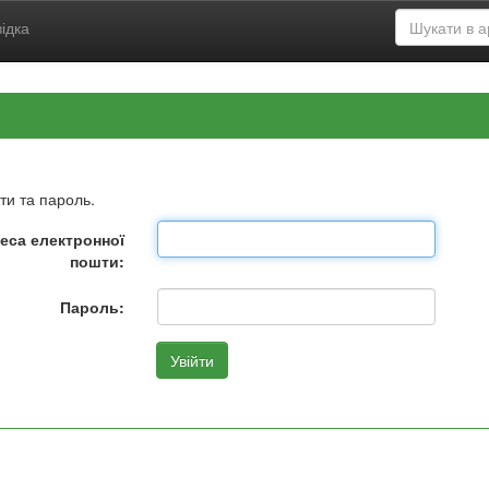
ідка
ти та пароль.
еса електронної
пошти:
Пароль: