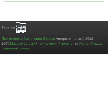
Тема від
Програмне забезпечення DSpace
Авторські права © 2002-
2005
Массачусетський технологічний інститут
та
Х’юлет Пакард
-
Зворотний зв’язок