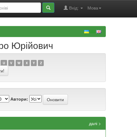
Вхід:
Мова
тро Юрійович
U
V
W
X
Y
Z
Автори:
далі >