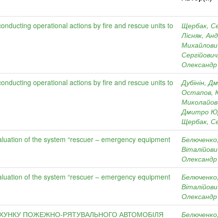
conducting operational actions by fire and rescue units to
Щербак, С
Лісняк, Ан
Михайлови
Сергійович
Олександр
conducting operational actions by fire and rescue units to
Дубінін, 
Остапов, 
Миколайов
Дмитро Юр
Щербак, С
evaluation of the system “rescuer – emergency equipment
Белюченко
Віталійови
Олександр
evaluation of the system “rescuer – emergency equipment
Белюченко
Віталійови
Олександр
РАХУНКУ ПОЖЕЖНО-РЯТУВАЛЬНОГО АВТОМОБІЛЯ
Белюченко