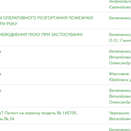
Андрійович
Євгенійови
ЕМ ОПЕРАТИВНОГО РОЗГОРТАННЯ ПОЖЕЖНИХ
Белюченко
РИ РОКУ
ЗНЕВОДНЕННЯ ПІСКУ ПРИ ЗАСТОСУВАННІ
Белюченко
О.О.
;
Ганні
а
Белюченко
Віталійови
Олександр
а
Максимов, 
Юрійович
;
а
Белюченко
Віталійови
Олександр
? Патент на корисну модель № 145705,
Черкашин,
нь № 24
Віталійови
Белюченко