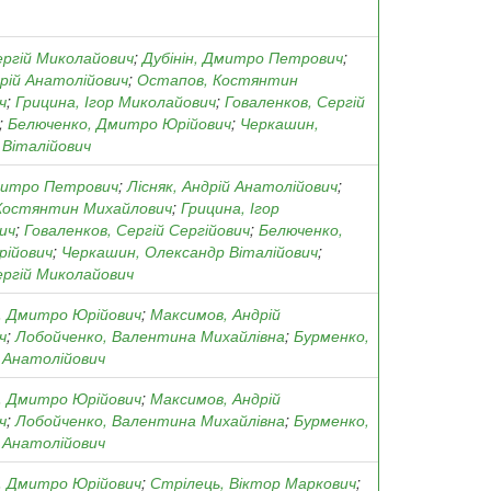
ергій Миколайович
;
Дубінін, Дмитро Петрович
;
дрій Анатолійович
;
Остапов, Костянтин
ч
;
Грицина, Ігор Миколайович
;
Говаленков, Сергій
;
Белюченко, Дмитро Юрійович
;
Черкашин,
 Віталійович
Дмитро Петрович
;
Лісняк, Андрій Анатолійович
;
Костянтин Михайлович
;
Грицина, Ігор
ич
;
Говаленков, Сергій Сергійович
;
Белюченко,
ійович
;
Черкашин, Олександр Віталійович
;
ергій Миколайович
, Дмитро Юрійович
;
Максимов, Андрій
ч
;
Лобойченко, Валентина Михайлівна
;
Бурменко,
 Анатолійович
, Дмитро Юрійович
;
Максимов, Андрій
ч
;
Лобойченко, Валентина Михайлівна
;
Бурменко,
 Анатолійович
, Дмитро Юрійович
;
Стрілець, Віктор Маркович
;