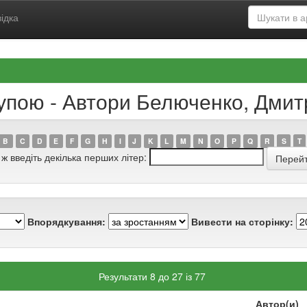
ідка
рупою - Автори Белюченко, Дми
B
C
D
E
F
G
H
I
J
K
L
M
N
O
P
Q
R
S
T
 ж введіть декілька перших літер:
Впорядкування:
Вивести на сторінку:
Результати 8 до 27 із 77
Автор(и)