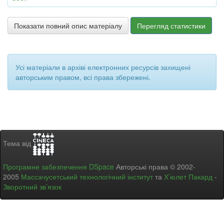
Показати повний опис матеріалу
Перегляд статистики
Усі матеріали в архіві електронних ресурсів захищені
авторським правом, всі права збережені.
Тема від
Програмне забезпечення DSpace
Авторські права © 2002-
2005
Массачусетський технологічний інститут
та
Х’юлет Пакард
-
Зворотний зв’язок