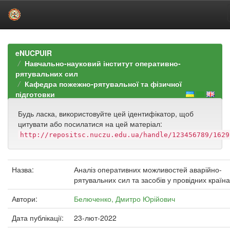
Skip
navigation
eNUCPUIR
Навчально-науковий інститут оперативно-
рятувальних сил
Кафедра пожежно-рятувальної та фізичної
підготовки
Будь ласка, використовуйте цей ідентифікатор, щоб
цитувати або посилатися на цей матеріал:
http://repositsc.nuczu.edu.ua/handle/123456789/1629
Назва:
Аналіз оперативних можливостей аварійно-
рятувальних сил та засобів у провідних країна
Автори:
Белюченко, Дмитро Юрійович
Дата публікації:
23-лют-2022