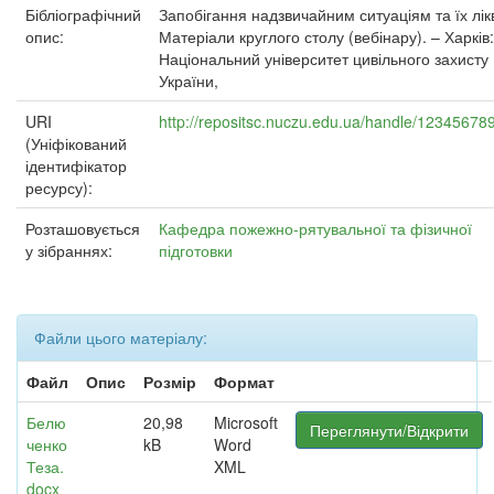
Бібліографічний
Запобігання надзвичайним ситуаціям та їх лікв
опис:
Матеріали круглого столу (вебінару). – Харків:
Національний університет цивільного захисту
України,
URI
http://repositsc.nuczu.edu.ua/handle/12345678
(Уніфікований
ідентифікатор
ресурсу):
Розташовується
Кафедра пожежно-рятувальної та фізичної
у зібраннях:
підготовки
Файли цього матеріалу:
Файл
Опис
Розмір
Формат
Белю
20,98
Microsoft
Переглянути/Відкрити
ченко
kB
Word
Теза.
XML
docx