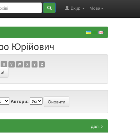
Вхід:
Мова
тро Юрійович
U
V
W
X
Y
Z
Автори:
далі >