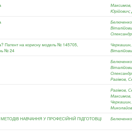
а
Максимов, 
Юрійович
;
а
Белюченко
Віталійов
Олександр
? Патент на корисну модель № 145705,
Черкашин,
нь № 24
Віталійов
Белюченко
Віталійов
Олександр
Рагімов, С
Рагімов, С
Максимов, 
Черкашин,
Миколайов
МЕТОДІВ НАВЧАННЯ У ПРОФЕСІЙНІЙ ПІДГОТОВЦІ
Белюченко