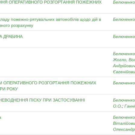
ЕННЯ ОПЕРАТИВНОГО РОЗГОРТАННЯ ПОЖЕЖНИХ
Белюченко
ладу пожежно-рятувальних автомобілів щодо дій в
Белюченко
вного розрахунку
А ДРАБИНА
Белюченко
Белюченко
Жогло, Во
Андрійови
Євгенійов
ЕМ ОПЕРАТИВНОГО РОЗГОРТАННЯ ПОЖЕЖНИХ
Белюченко
РИ РОКУ
ЗНЕВОДНЕННЯ ПІСКУ ПРИ ЗАСТОСУВАННІ
Белюченко
О.О.
;
Ганні
а
Белюченко
Віталійов
Олександр