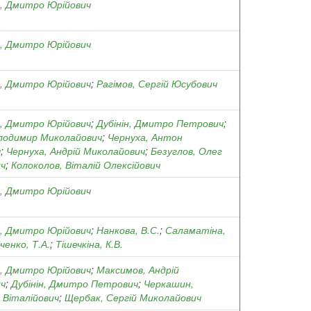
, Дмитро Юрійович
, Дмитро Юрійович
, Дмитро Юрійович
;
Рагімов, Сергій Юсубович
, Дмитро Юрійович
;
Дубінін, Дмитро Петрович
;
лодимир Миколайович
;
Чернуха, Антон
ч
;
Чернуха, Андрій Миколайович
;
Безуглов, Олег
ич
;
Колоколов, Віталій Олексійович
, Дмитро Юрійович
, Дмитро Юрійович
;
Нанкова, В.С.
;
Саламатіна,
ченко, Т.А.
;
Тішечкіна, К.В.
, Дмитро Юрійович
;
Максимов, Андрій
ич
;
Дубінін, Дмитро Петрович
;
Черкашин,
 Віталійович
;
Щербак, Сергій Миколайович