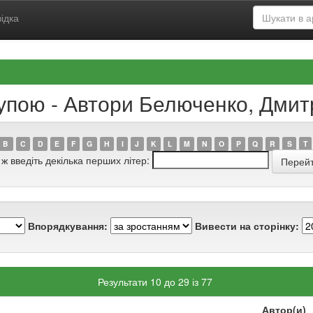
ідка
рупою - Автори Белюченко, Дми
B
C
D
E
F
G
H
I
J
K
L
M
N
O
P
Q
R
S
T
 ж введіть декілька перших літер:
Впорядкування:
Вивести на сторінку:
Результати 10 до 29 із 77
Автор(и)