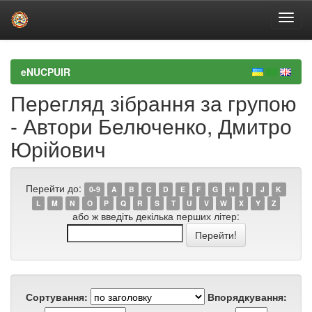
Skip
navigation
eNUCPUIR
Перегляд зібрання за групою
- Автори Белюченко, Дмитро
Юрійович
Перейти до:
0-9
A
B
C
D
E
F
G
H
I
J
K
L
M
N
O
P
Q
R
S
T
U
V
W
X
Y
Z
або ж введіть декілька перших літер:
Сортування:
Впорядкування: