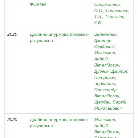
ФОРМИ
Саламатіна,
О.О.
;
Ганніченко,
Т.А.
;
Тішечкіна,
К.В.
2020
Драбина штурмова пожежно-
Белюченко,
рятувальна
Дмитро
Юрійович
;
Максимов,
Андрій
Віталійович
;
Дубінін, Дмитро
Петрович
;
Черкашин,
Олександр
Віталійович
;
Щербак, Сергій
Миколайович
2020
Драбина штурмова пожежно-
Максимов,
рятувальна
Андрій
Віталійович
;
Белюченко,