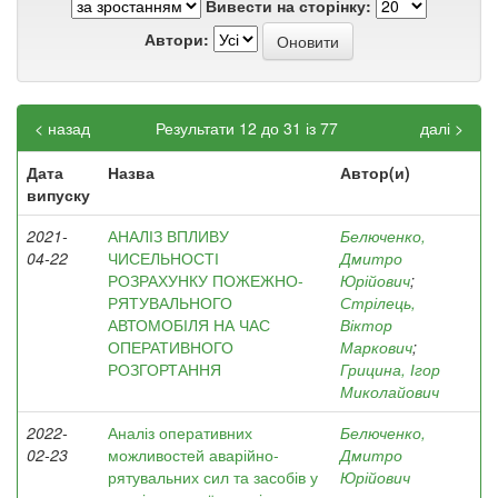
Вивести на сторінку:
Автори:
< назад
Результати 12 до 31 із 77
далі >
Дата
Назва
Автор(и)
випуску
2021-
АНАЛІЗ ВПЛИВУ
Белюченко,
04-22
ЧИСЕЛЬНОСТІ
Дмитро
РОЗРАХУНКУ ПОЖЕЖНО-
Юрійович
;
РЯТУВАЛЬНОГО
Стрілець,
АВТОМОБІЛЯ НА ЧАС
Віктор
ОПЕРАТИВНОГО
Маркович
;
РОЗГОРТАННЯ
Грицина, Ігор
Миколайович
2022-
Аналіз оперативних
Белюченко,
02-23
можливостей аварійно-
Дмитро
рятувальних сил та засобів у
Юрійович