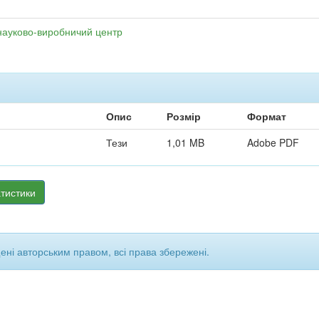
науково-виробничий центр
Опис
Розмір
Формат
Тези
1,01 MB
Adobe PDF
тистики
щені авторським правом, всі права збережені.