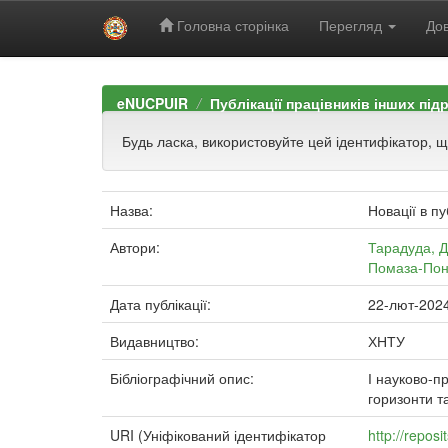
Головна сторінка
Перегляд
Дов
Skip
navigation
eNUCPUIR
Публікації працівників інших під
Будь ласка, використовуйте цей ідентифікатор, 
Назва:
Новації в п
Автори:
Тарадуда, Д
Помаза-Пон
Дата публікації:
22-лют-202
Видавництво:
ХНТУ
Бібліографічний опис:
І науково-п
горизонти т
URI (Уніфікований ідентифікатор
http://repo