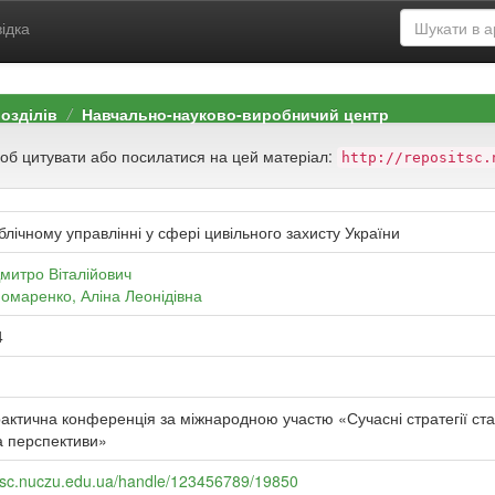
ідка
розділів
Навчально-науково-виробничий центр
щоб цитувати або посилатися на цей матеріал:
http://repositsc.
ублічному управлінні у сфері цивільного захисту України
митро Віталійович
омаренко, Аліна Леонідівна
4
рактична конференція за міжнародною участю «Сучасні стратегії стал
а перспективи»
sitsc.nuczu.edu.ua/handle/123456789/19850