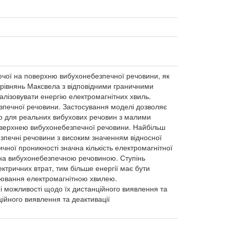
ючої на поверхню вибухонебезпечної речовини, як
рівнянь Максвела з відповідними граничними
лізовувати енергію електромагнітних хвиль.
зпечної речовини. Застосування моделі дозволяє
що для реальних вибухових речовин з малими
поверхнею вибухонебезпечної речовини. Найбільш
печні речовини з високим значенням відносної
ної проникності значна кількість електромагнітної
ена вибухонебезпечною речовиною. Ступінь
ктричних втрат, тим більше енергії має бути
нювання електромагнітною хвилею.
і можливості щодо їх дистанційного виявлення та
ійного виявлення та деактивації