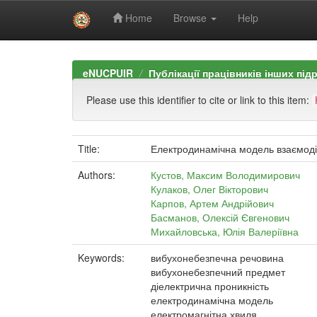
Home
Browse
Help
Skip
navigation
eNUCPUIR
Публікації працівників інших під
Please use this identifier to cite or link to this item:
Title:
Електродинамічна модель взаємодії
Authors:
Кустов, Максим Володимирович
Кулаков, Олег Вікторович
Карпов, Артем Андрійович
Басманов, Олексій Євгенович
Михайловська, Юлія Валеріївна
Keywords:
вибухонебезпечна речовина
вибухонебезпечний предмет
діелектрична проникність
електродинамічна модель
електромагнітна хвиля