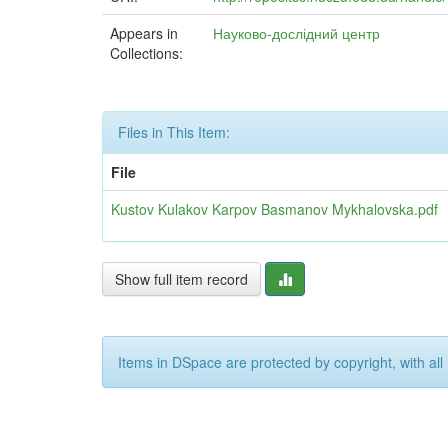
Appears in
Науково-дослідний центр
Collections:
Files in This Item:
File
Kustov Kulakov Karpov Basmanov Mykhalovska.pdf
Show full item record
Items in DSpace are protected by copyright, with all 