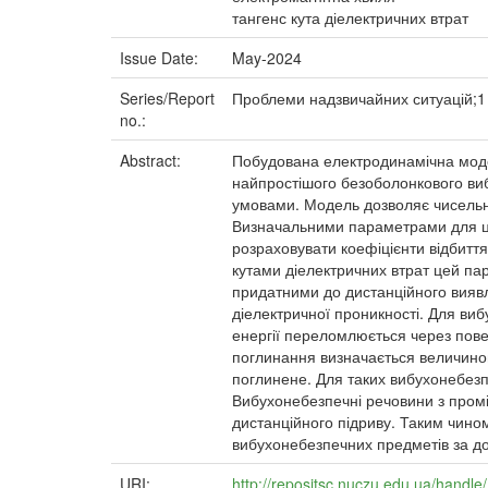
тангенс кута діелектричних втрат
Issue Date:
May-2024
Series/Report
Проблеми надзвичайних ситуацій;1 
no.:
Abstract:
Побудована електродинамічна модел
найпростішого безоболонкового ви
умовами. Модель дозволяє чисельно
Визначальними параметрами для цьо
розраховувати коефіцієнти відбитт
кутами діелектричних втрат цей па
придатними до дистанційного вияв
діелектричної проникності. Для виб
енергії переломлюється через пов
поглинання визначається величиною 
поглинене. Для таких вибухонебез
Вибухонебезпечні речовини з промі
дистанційного підриву. Таким чино
вибухонебезпечних предметів за д
URI:
http://repositsc.nuczu.edu.ua/hand