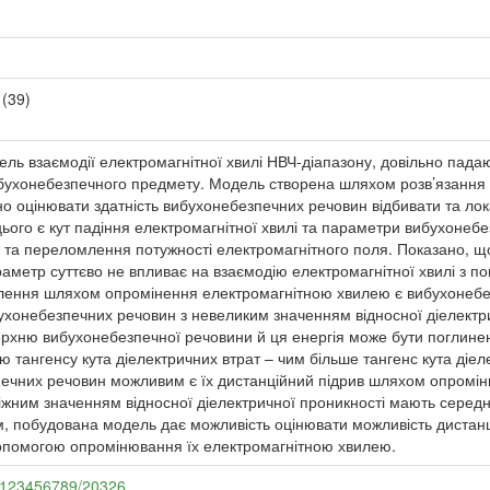
(39)
ь взаємодії електромагнітної хвилі НВЧ-діапазону, довільно пада
бухонебезпечного предмету. Модель створена шляхом розв’язання 
 оцінювати здатність вибухонебезпечних речовин відбивати та лока
го є кут падіння електромагнітної хвилі та параметри вибухонебе
я та переломлення потужності електромагнітного поля. Показано, 
раметр суттєво не впливає на взаємодію електромагнітної хвилі з 
лення шляхом опромінення електромагнітною хвилею є вибухонебез
ухонебезпечних речовин з невеликим значенням відносної діелектрич
ерхню вибухонебезпечної речовини й ця енергія може бути поглин
тангенсу кута діелектричних втрат – чим більше тангенс кута діеле
печних речовин можливим є їх дистанційний підрив шляхом опромі
жним значенням відносної діелектричної проникності мають середн
м, побудована модель дає можливість оцінювати можливість дистанц
опомогою опромінювання їх електромагнітною хвилею.
le/123456789/20326