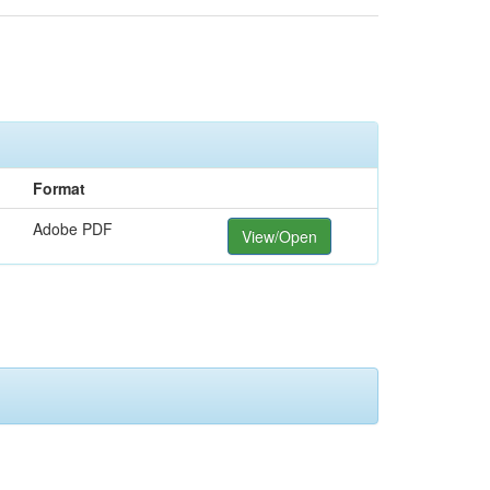
Format
Adobe PDF
View/Open