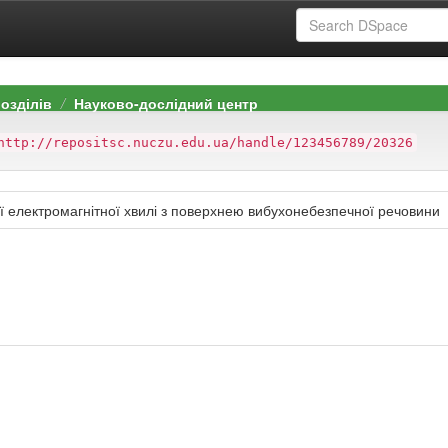
розділів
Науково-дослідний центр
http://repositsc.nuczu.edu.ua/handle/123456789/20326
 електромагнітної хвилі з поверхнею вибухонебезпечної речовини