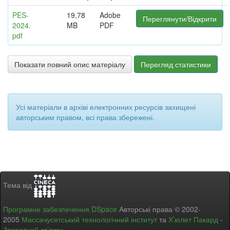
PES-
19,78
Adobe
Переглянути/Відкрити
2024.
MB
PDF
pdf
Показати повний опис матеріалу
Перегляд статистики
Усі матеріали в архіві електронних ресурсів захищені
авторським правом, всі права збережені.
Тема від
Програмне забезпечення DSpace
Авторські права © 2002-
2005
Массачусетський технологічний інститут
та
Х’юлет Пакард
-
Зворотний зв’язок