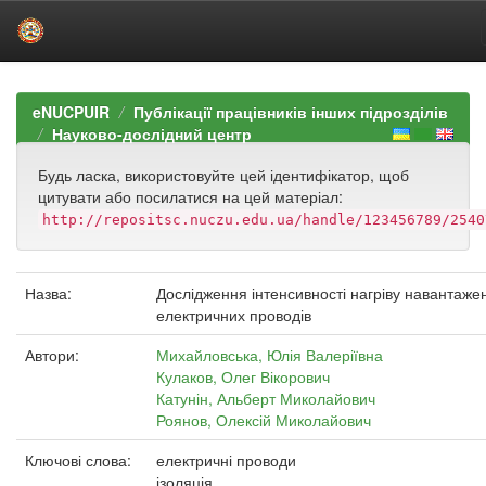
Skip
navigation
eNUCPUIR
Публікації працівників інших підрозділів
Науково-дослідний центр
Будь ласка, використовуйте цей ідентифікатор, щоб
цитувати або посилатися на цей матеріал:
http://repositsc.nuczu.edu.ua/handle/123456789/2540
Назва:
Дослідження інтенсивності нагріву навантаже
електричних проводів
Автори:
Михайловська, Юлія Валеріївна
Кулаков, Олег Вікорович
Катунін, Альберт Миколайович
Роянов, Олексій Миколайович
Ключові слова:
електричні проводи
ізоляція