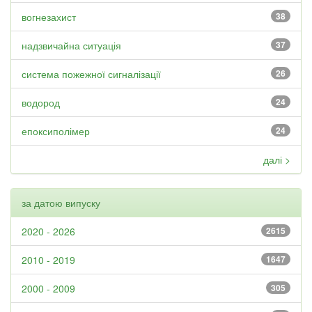
вогнезахист
38
надзвичайна ситуація
37
система пожежної сигналізації
26
водород
24
епоксиполімер
24
далі >
за датою випуску
2020 - 2026
2615
2010 - 2019
1647
2000 - 2009
305