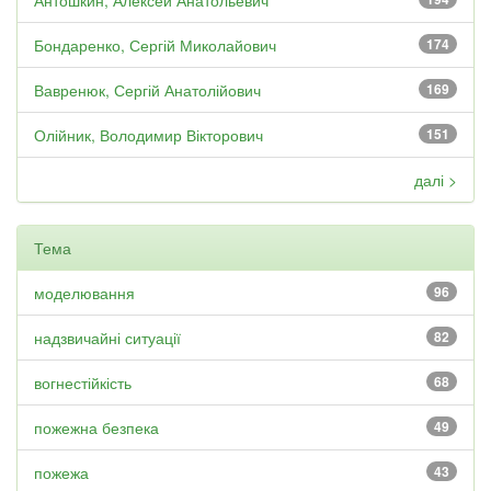
Антошкин, Алексей Анатольевич
Бондаренко, Сергій Миколайович
174
Вавренюк, Сергій Анатолійович
169
Олійник, Володимир Вікторович
151
далі >
Тема
моделювання
96
надзвичайні ситуації
82
вогнестійкість
68
пожежна безпека
49
пожежа
43