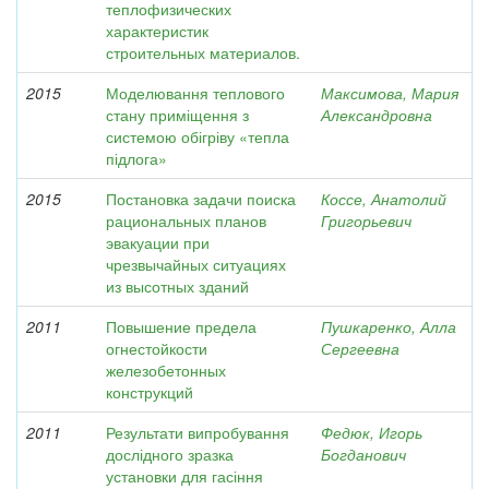
теплофизических
характеристик
строительных материалов.
2015
Моделювання теплового
Максимова, Мария
стану приміщення з
Александровна
системою обігріву «тепла
підлога»
2015
Постановка задачи поиска
Коссе, Анатолий
рациональных планов
Григорьевич
эвакуации при
чрезвычайных ситуациях
из высотных зданий
2011
Повышение предела
Пушкаренко, Алла
огнестойкости
Сергеевна
железобетонных
конструкций
2011
Результати випробування
Федюк, Игорь
дослідного зразка
Богданович
установки для гасіння