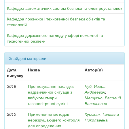
Кафедра автоматичних систем безпеки та електроустановок
Кафедра пожежної і техногенної безпеки об'єктів та
технологій
Кафедра державного нагляду у сфері пожежної та
техногенної безпеки
Знайдені матеріали:
Дата
Назва
Автор(и)
випуску
2016
Прогнозування наслідків
Чуб, Игорь
надзвичайної ситуації з
Андреевич
;
вибухом хмари
Матухно, Василий
газоповітряної суміші
Васильевич
2015
Применение методов
Курская, Татьяна
неразрушающего контроля
Николаевна
для определения