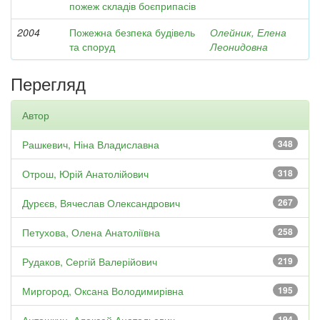
пожеж складів боєприпасів
2004
Пожежна безпека будівель
Олейник, Елена
та споруд
Леонидовна
Перегляд
Автор
Рашкевич, Ніна Владиславна
348
Отрош, Юрій Анатолійович
318
Дурєєв, Вячеслав Олександрович
267
Петухова, Олена Анатоліївна
258
Рудаков, Сергій Валерійович
219
Миргород, Оксана Володимирівна
195
194