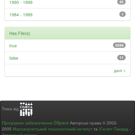
1990 - 1999
40
1984 - 1989
1
Has File(s)
true
4599
false
11
далі >
Тема від
Програмне забезпечення DSpace
Авторські права © 2002-
2005
Массачусетський технологічний інститут
та
Х’юлет Пакард
-
Зворотний зв’язок