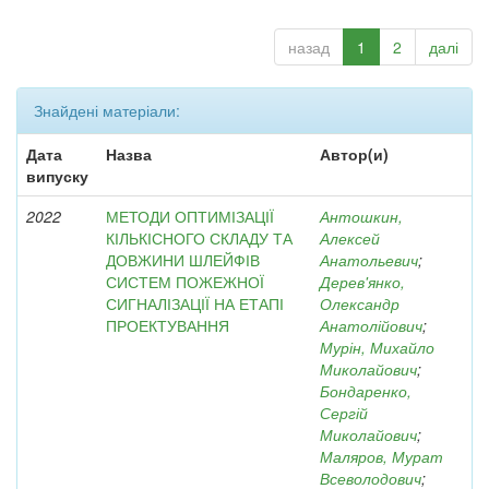
назад
1
2
далі
Знайдені матеріали:
Дата
Назва
Автор(и)
випуску
2022
МЕТОДИ ОПТИМІЗАЦІЇ
Антошкин,
КІЛЬКІСНОГО СКЛАДУ ТА
Алексей
ДОВЖИНИ ШЛЕЙФІВ
Анатольевич
;
СИСТЕМ ПОЖЕЖНОЇ
Дерев'янко,
СИГНАЛІЗАЦІЇ НА ЕТАПІ
Олександр
ПРОЕКТУВАННЯ
Анатолійович
;
Мурін, Михайло
Миколайович
;
Бондаренко,
Сергій
Миколайович
;
Маляров, Мурат
Всеволодович
;