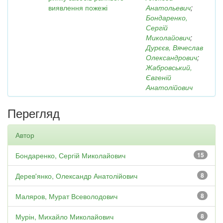
виявлення пожежі
Анатольевич
;
Бондаренко,
Сергій
Миколайович
;
Дурєєв, Вячеслав
Олександрович
;
Жабровський,
Євгеній
Анатолійович
Перегляд
Автор
Бондаренко, Сергій Миколайович
15
Дерев'янко, Олександр Анатолійович
8
Маляров, Мурат Всеволодович
8
Мурін, Михайло Миколайович
8