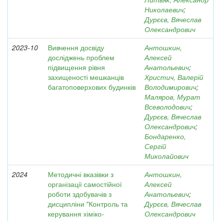
Николаевич
;
Дурєєв, Вячеслав
Олександрович
2023-10
Вивчення досвіду
Антошкин,
досліджень проблем
Алексей
підвищення рівня
Анатольевич
;
захищеності мешканців
Христич, Валерій
багатоповерхових будинків
Володимирович
;
Маляров, Мурат
Всеволодович
;
Дурєєв, Вячеслав
Олександрович
;
Бондаренко,
Сергій
Миколайович
2024
Методичні вказівки з
Антошкин,
організації самостійної
Алексей
роботи здобувачів з
Анатольевич
;
дисципліни "Контроль та
Дурєєв, Вячеслав
керування хіміко-
Олександрович