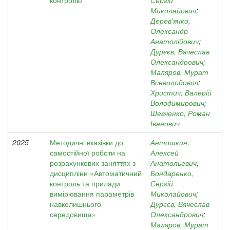
контролю
Сергій
Миколайович
;
Дерев'янко,
Олександр
Анатолійович
;
Дурєєв, Вячеслав
Олександрович
;
Маляров, Мурат
Всеволодович
;
Христич, Валерій
Володимирович
;
Шевченко, Роман
Іванович
2025
Методичні вказівки до
Антошкин,
самостійної роботи на
Алексей
розрахункових заняттях з
Анатольевич
;
дисципліни «Автоматичний
Бондаренко,
контроль та прилади
Сергій
вимірювання параметрів
Миколайович
;
навколишнього
Дурєєв, Вячеслав
середовища»
Олександрович
;
Маляров, Мурат