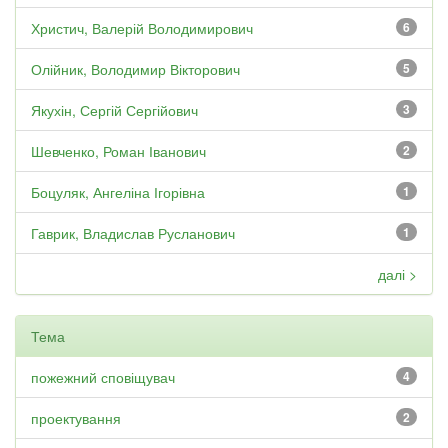
Христич, Валерій Володимирович
6
Олійник, Володимир Вікторович
5
Якухін, Сергій Сергійович
3
Шевченко, Роман Іванович
2
Боцуляк, Ангеліна Ігорівна
1
Гаврик, Владислав Русланович
1
далі >
Тема
пожежний сповіщувач
4
проектування
2