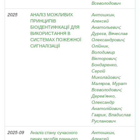
Всеволодович
2025
АНАЛІЗ МОЖЛИВИХ
Антошкин,
ПРИНЦИПІВ
Алексей
БІОІДЕНТИФІКАЦІЇ ДЛЯ
Анатольевич
;
ВИКОРИСТАННЯ В
Дурєєв, Вячеслав
СИСТЕМАХ ПОЖЕЖНОЇ
Олександрович
;
СИГНАЛІЗАЦІЇ
Олійник,
Володимир
Вікторович
;
Бондаренко,
Сергій
Миколайович
;
Маляров, Мурат
Всеволодович
;
Дерев'янко,
Олександр
Анатолійович
;
Гаврик, Владислав
Русланович
2025-09
Аналіз стану сучасного
Антошкин,
ринку засобів раннього
Алексей