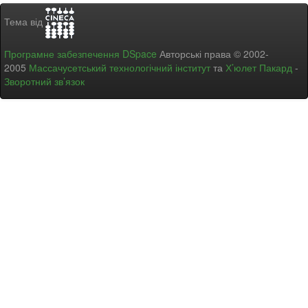
Тема від
Програмне забезпечення DSpace
Авторські права © 2002-
2005
Массачусетський технологічний інститут
та
Х’юлет Пакард
-
Зворотний зв’язок