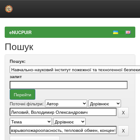
Skip
navigation
eNUCPUIR
Пошук
Пошук:
запит
Поточні фільтри: