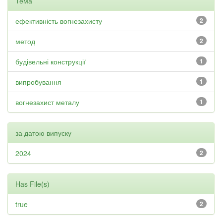
Тема
ефективність вогнезахисту
2
метод
2
будівельні конструкції
1
випробування
1
вогнезахист металу
1
за датою випуску
2024
2
Has File(s)
true
2