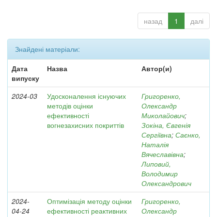
назад
1
далі
Знайдені матеріали:
Дата
Назва
Автор(и)
випуску
2024-03
Удосконалення існуючих
Григоренко,
методів оцінки
Олександр
ефективності
Миколайович
;
вогнезахисних покриттів
Зокіна, Євгенія
Сергіївна
;
Саєнко,
Наталія
Вячеславівна
;
Липовий,
Володимир
Олександрович
2024-
Оптимізація методу оцінки
Григоренко,
04-24
ефективності реактивних
Олександр