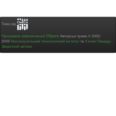
Тема від
Програмне забезпечення DSpace
Авторські права © 2002-
2005
Массачусетський технологічний інститут
та
Х’юлет Пакард
-
Зворотний зв’язок