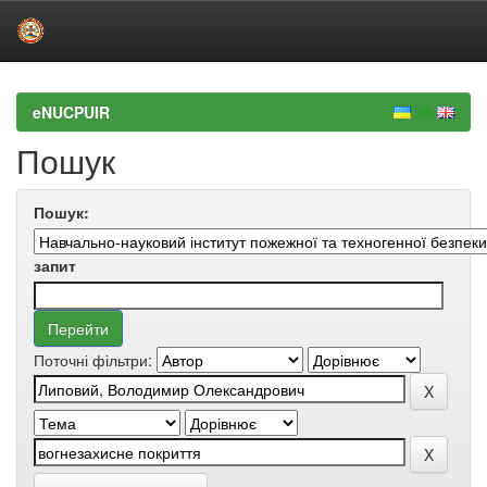
Skip
navigation
eNUCPUIR
Пошук
Пошук:
запит
Поточні фільтри: