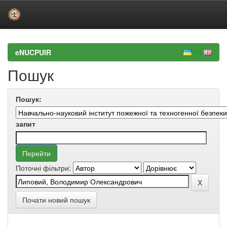
Skip
navigation
eNUCPUIR
Пошук
Пошук:
запит
Поточні фільтри:
Почати новий пошук