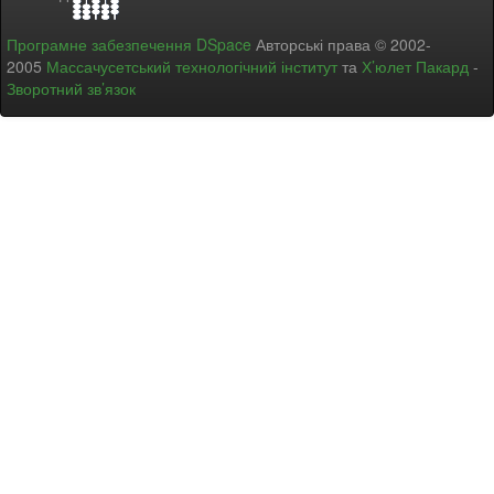
Програмне забезпечення DSpace
Авторські права © 2002-
2005
Массачусетський технологічний інститут
та
Х’юлет Пакард
-
Зворотний зв’язок