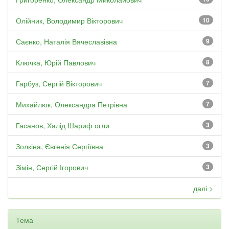
Олійник, Володимир Вікторович
10
Саєнко, Наталія Вячеславівна
9
Ключка, Юрій Павлович
8
Гарбуз, Сергій Вікторович
7
Михайлюк, Олександра Петрівна
7
Гасанов, Халід Шариф огли
3
Золкіна, Євгенія Сергіївна
3
Зімін, Сергій Ігорович
3
далі >
Тема