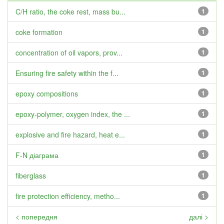
C/H ratio, the coke rest, mass bu...
1
coke formation
1
concentration of oil vapors, prov...
1
Ensuring fire safety within the f...
1
epoxy compositions
1
epoxy-polymer, oxygen index, the ...
1
explosive and fire hazard, heat e...
1
F-N діаграма
1
fiberglass
1
fire protection efficiency, metho...
1
< попередня
далі >