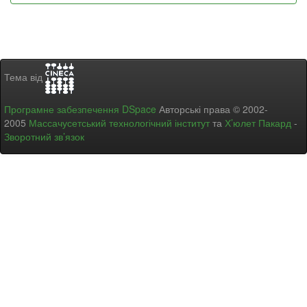
Тема від
Програмне забезпечення DSpace
Авторські права © 2002-
2005
Массачусетський технологічний інститут
та
Х’юлет Пакард
-
Зворотний зв’язок