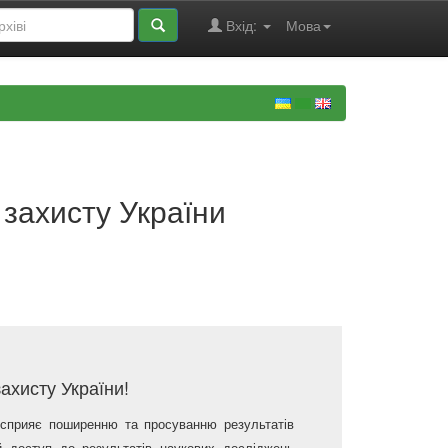
Вхід:
Мова
 захисту України
ахисту України!
 сприяє поширенню та просуванню результатів
ий доступ до результатів наукових досліджень