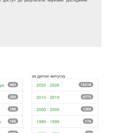
за датою випуску
ія
484
2020 - 2026
15219
200
2010 - 2019
9772
195
2000 - 2009
1269
я
195
1990 - 1999
178