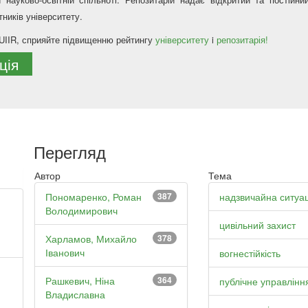
ників університету.
PUIIR, сприяйте підвищенню рейтингу
університету
i
репозитарія!
ція
Перегляд
Автор
Тема
Пономаренко, Роман
387
надзвичайна ситуац
Володимирович
цивільний захист
Харламов, Михайло
378
Іванович
вогнестійкість
Рашкевич, Ніна
364
публічне управлінн
Владиславна