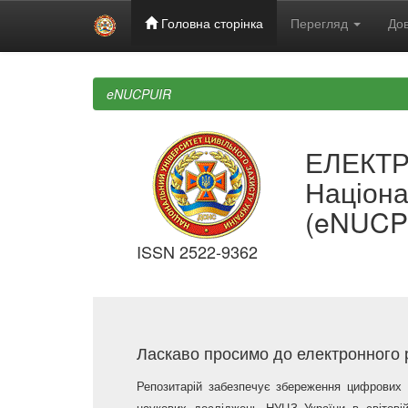
Головна сторінка
Перегляд
Дов
Skip
navigation
eNUCPUIR
ЕЛЕКТ
Націона
(eNUCP
ISSN 2522-9362
Ласкаво просимо до електронного р
Репозитарій забезпечує збереження цифрових 
наукових досліджень НУЦЗ України в світовій 