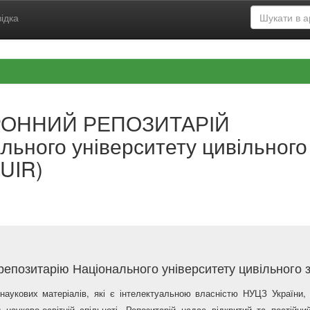
ідка
РОННИЙ РЕПОЗИТАРІЙ
льного університету цивільного
UIR)
епозитарію Національного університету цивільного з
наукових матеріалів, які є інтелектуальною власністю НУЦЗ України,
науково-освітній спільноті. Репозитарій надає відкритий та постійн