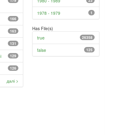
179
1980 - 1989
23
1978 - 1979
1
166
Has File(s)
163
true
26358
131
false
125
ї
129
126
далі >