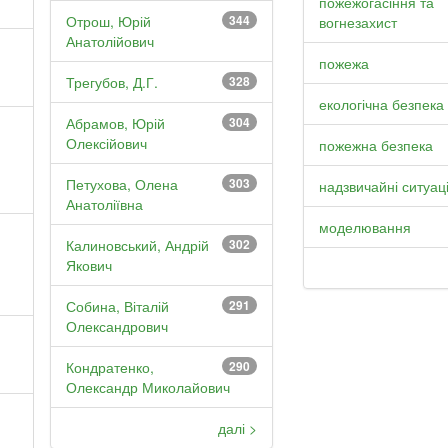
пожежогасіння та
Отрош, Юрій
344
вогнезахист
Анатолійович
пожежа
Трегубов, Д.Г.
328
екологічна безпека
Абрамов, Юрій
304
Олексійович
пожежна безпека
Петухова, Олена
303
надзвичайні ситуаці
Анатоліївна
моделювання
Калиновський, Андрій
302
Якович
Собина, Віталій
291
Олександрович
Кондратенко,
290
Олександр Миколайович
далі >