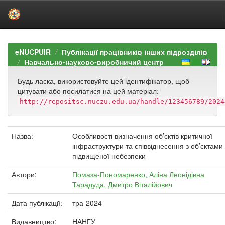
Skip
navigation
eNUCPUIR
Публікації працівників інших підрозділів
Навчально-науково-виробничий центр
Будь ласка, використовуйте цей ідентифікатор, щоб
цитувати або посилатися на цей матеріал:
http://repositsc.nuczu.edu.ua/handle/123456789/2024
Назва:
Особливості визначення об’єктів критичної
інфраструктури та співвіднесення з об’єктами
підвищеної небезпеки
Автори:
Помаза-Пономаренко, Аліна Леонідівна
Тарадуда, Дмитро Віталійович
Дата публікації:
тра-2024
Видавництво:
НАНГУ