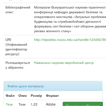
Бібліографічний
Матеріали Всеукраїнської науково-практичної
опис:
конференції кафедри державної безпеки та
оперативного мистецтва «Актуальні проблем
будівництва та службовобойової діяльності
формувань сил безпеки і сил оборони держав
умовах воєнного стану»
URI
http://repositsc.nuczu.edu.ua/handle/12345678
(Уніфікований
ідентифікатор
ресурсу):
Розташовується
Навчально-науково-виробничий центр
у зібраннях:
Файли цього матеріалу:
Файл
Опис
Розмір
Формат
Тези_
Тези
1,23
Adobe
Переглянути/Відкрити