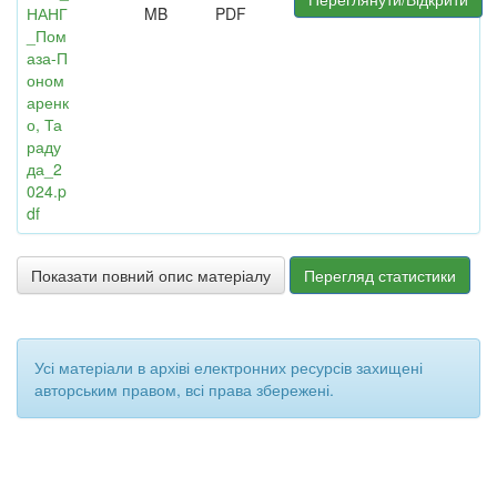
НАНГ
MB
PDF
_Пом
аза-П
оном
аренк
о, Та
раду
да_2
024.p
df
Показати повний опис матеріалу
Перегляд статистики
Усі матеріали в архіві електронних ресурсів захищені
авторським правом, всі права збережені.