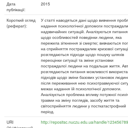
Дата
2015
публікації:
Короткий огляд
У статті наводяться дані щодо вивчення проб
(реферат):
надання психологічної допомоги постраждали
надзвичайних ситуацій. Аналізуються питання
щодо особливостей поведінки людини, яка
пережила зіткнення зі смертю; вивчаються по
на сприйняття постраждалим кризової ситуаці
розглядаються підходи щодо пошуку шляхів
переоцінки ситуації та зміни установки
постраждалої людини на подальше життя. Ав
розглядаються питання можливості використ
підходів щодо зміни базових установок людин
після переживання нею психотравмуючої ситу
межах надання їй психологічної допомоги.
Аналізується проблема впливу потужної психі
травми на зміну поглядів, засобу життя та
світосприйняття людини у посткатастрофний
період.
URI
http://repositsc.nuczu.edu.ua/handle/12345678
(Уніфікований