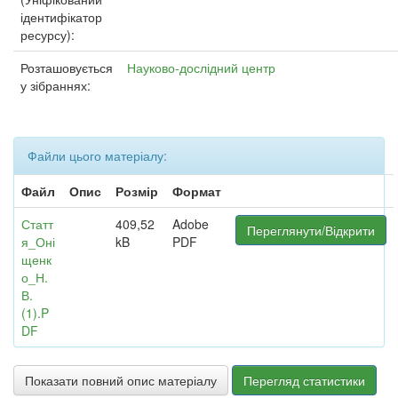
ідентифікатор
ресурсу):
Розташовується
Науково-дослідний центр
у зібраннях:
Файли цього матеріалу:
Файл
Опис
Розмір
Формат
Статт
409,52
Adobe
Переглянути/Відкрити
я_Оні
kB
PDF
щенк
о_Н.
В.
(1).P
DF
Показати повний опис матеріалу
Перегляд статистики