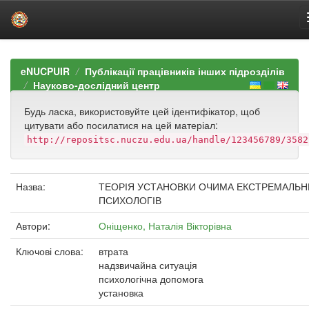
Skip
navigation
eNUCPUIR
Публікації працівників інших підрозділів
Науково-дослідний центр
Будь ласка, використовуйте цей ідентифікатор, щоб
цитувати або посилатися на цей матеріал:
http://repositsc.nuczu.edu.ua/handle/123456789/3582
Назва:
ТЕОРІЯ УСТАНОВКИ ОЧИМА ЕКСТРЕМАЛЬН
ПСИХОЛОГІВ
Автори:
Оніщенко, Наталія Вікторівна
Ключові слова:
втрата
надзвичайна ситуація
психологічна допомога
установка