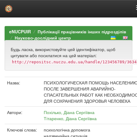
Skip
navigation
eNUCPUIR
Публікації працівників інших підрозділів
Науково-дослідний центр
Будь ласка, використовуйте цей ідентифікатор, щоб
цитувати або посилатися на цей матеріал:
http://repositsc.nuczu.edu.ua/handle/123456789/3634
Назва:
ПСИХОЛОГИЧЕСКАЯ ПОМОЩЬ НАСЕЛЕНИ
ПОСЛЕ ЗАВЕРШЕНИЯ АВАРИЙНО-
СПАСАТЕЛЬНЫХ РАБОТ КАК НЕОБХОДИМО
ДЛЯ СОХРАНЕНИЯ ЗДОРОВЬЯ ЧЕЛОВЕКА
Автори:
Похілько, Діана Сергіївна
Тітаренко, Діана Сергіївна
Ключові слова:
психологічна допомога
надзвичайна ситуація