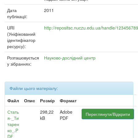
Дата
2011
публікації:
URI
http://repositsc.nuczu.edu.ua/handle/12345678
(Уніфікований
ідентифікатор
ресурсу):
Розташовується
Науково-дослідний центр
у зібраннях:
Файли цього матеріалу:
Файл
Опис
Розмір
Формат
Стать
298,22
Adobe
Переглянути/Відкрити
я-_Ти
kB
PDF
тарен
ко_.P
DF