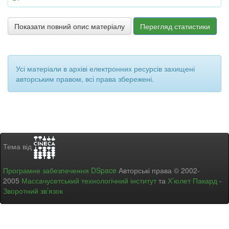
Показати повний опис матеріалу
Перегляд статистики
Усі матеріали в архіві електронних ресурсів захищені
авторським правом, всі права збережені.
Тема від
Програмне забезпечення DSpace
Авторські права © 2002-
2005
Массачусетський технологічний інститут
та
Х’юлет Пакард
-
Зворотний зв’язок