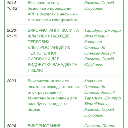
2014-
Визначення часу
Рагімов, Сергій
10-02
безпечного проведення
Юсубович
АРР в будівлях з несучими
металевими конструкціями
2023-
ВИКОРИСТАННЯ ЗОЛИ ТА
Тарадуда, Дмитро
05-19
ШЛАКОВИХ ВІДХОДІВ
Віталійович
;
ТЕПЛОВИХ
Ковальов,
ЕЛЕКТРОСТАНЦІЙ ЯК
Олександр
ТЕХНОГЕННОЇ
Олександрович
;
СИРОВИНИ ДЛЯ
Рагімов, Сергій
ВИДОБУТКУ ВАНАДІЮ ТА
Юсубович
НІКЕЛЮ
2023
Використання золи та
Ковальов,
шлакових відходів теплових
Олександр
електростанцій як
Олександрович
;
техногенної сировини для
Тарадуда, Дмитро
видобутку ванадію та
Віталійович
;
нікелю
Рагімов, Сергій
Юсубович
2024
ВИКОРИСТАННЯ
Саньков, Петро