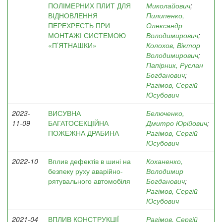
ПОЛІМЕРНИХ ПЛИТ ДЛЯ
Миколайович
;
ВІДНОВЛЕННЯ
Пилипенко,
ПЕРЕХРЕСТЬ ПРИ
Олександр
МОНТАЖІ СИСТЕМОЮ
Володимирович
;
«П’ЯТНАШКИ»
Колохов, Віктор
Володимирович
;
Папірник, Руслан
Богданович
;
Рагімов, Сергій
Юсубович
2023-
ВИСУВНА
Белюченко,
11-09
БАГАТОСЕКЦІЙНА
Дмитро Юрійович
;
ПОЖЕЖНА ДРАБИНА
Рагімов, Сергій
Юсубович
2022-10
Вплив дефектів в шині на
Коханенко,
безпеку руху аварійно-
Володимир
рятувального автомобіля
Богданович
;
Рагімов, Сергій
Юсубович
2021-04
ВПЛИВ КОНСТРУКЦІЇ
Рагімов, Сергій