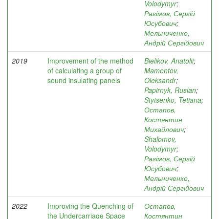
Volodymyr
;
Рагімов, Сергій
Юсубович
;
Мельниченко,
Андрій Сергійович
2019
Improvement of the method
Bielikov, Anatolii
;
of calculating a group of
Mamontov,
sound insulating panels
Oleksandr
;
Papirnyk, Ruslan
;
Stytsenko, Tetiana
;
Остапов,
Костянтин
Михайлович
;
Shalomov,
Volodymyr
;
Рагімов, Сергій
Юсубович
;
Мельниченко,
Андрій Сергійович
2022
Improving the Quenching of
Остапов,
the Undercarriage Space
Костянтин