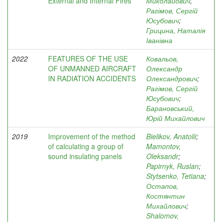
External and Internal Fires
Миколайович
;
Рагімов, Сергій
Юсубович
;
Грицина, Наталія
Іванівна
2022
FEATURES OF THE USE
Ковальов,
OF UNMANNED AIRCRAFT
Олександр
IN RADIATION ACCIDENTS
Олександрович
;
Рагімов, Сергій
Юсубович
;
Барановський,
Юрій Михайлович
2019
Improvement of the method
Bielikov, Anatolii
;
of calculating a group of
Mamontov,
sound insulating panels
Oleksandr
;
Papirnyk, Ruslan
;
Stytsenko, Tetiana
;
Остапов,
Костянтин
Михайлович
;
Shalomov,