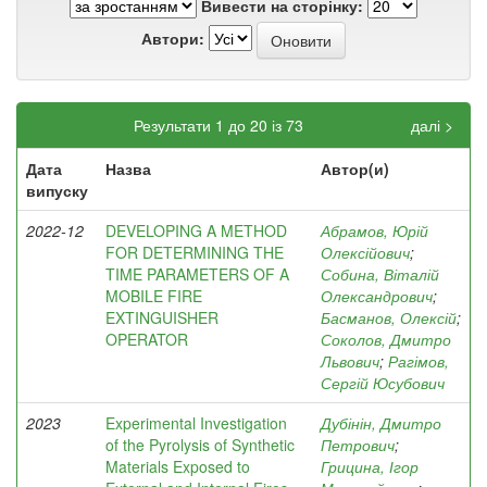
Вивести на сторінку:
Автори:
Результати 1 до 20 із 73
далі >
Дата
Назва
Автор(и)
випуску
2022-12
DEVELOPING A METHOD
Абрамов, Юрій
FOR DETERMINING THE
Олексійович
;
TIME PARAMETERS OF A
Собина, Віталій
MOBILE FIRE
Олександрович
;
EXTINGUISHER
Басманов, Олексій
;
OPERATOR
Соколов, Дмитро
Львович
;
Рагімов,
Сергій Юсубович
2023
Experimental Investigation
Дубінін, Дмитро
of the Pyrolysis of Synthetic
Петрович
;
Materials Exposed to
Грицина, Ігор