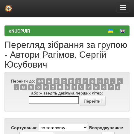
Skip
navigation
eNUCPUIR
Перегляд зібрання за групою
- Автори Рагімов, Сергій
Юсубович
Перейти до:
0-9
A
B
C
D
E
F
G
H
I
J
K
L
M
N
O
P
Q
R
S
T
U
V
W
X
Y
Z
або ж введіть декілька перших літер:
Сортування:
Впорядкування: