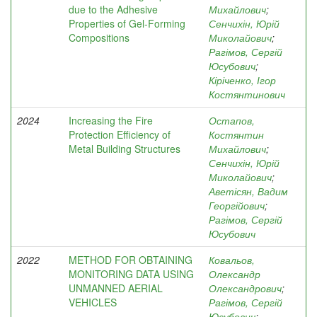
due to the Adhesive
Михайлович
;
Properties of Gel-Forming
Сенчихін, Юрій
Compositions
Миколайович
;
Рагімов, Сергій
Юсубович
;
Кіріченко, Ігор
Костянтинович
2024
Increasing the Fire
Остапов,
Protection Efficiency of
Костянтин
Metal Building Structures
Михайлович
;
Сенчихін, Юрій
Миколайович
;
Аветісян, Вадим
Георгійович
;
Рагімов, Сергій
Юсубович
2022
METHOD FOR OBTAINING
Ковальов,
MONITORING DATA USING
Олександр
UNMANNED AERIAL
Олександрович
;
VEHICLES
Рагімов, Сергій
Юсубович
;