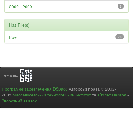
2002 - 2009
3
Has File(s)
true
26
Тема від
Програмне забезпечення DSpace
Авторські права © 2002-
2005
Массачусетський технологічний інститут
та
Х’юлет Пакард
-
Зворотний зв’язок