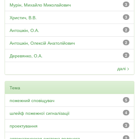
Мурін, Михайло Миколайович
3
Христич, В.В.
3
Антошкін, О.А.
2
Антошкін, Олексій Анатолійович
2
Деревянко, О.А.
2
далі >
Тема
пожежний сповіщувач
5
шлейф пожежної сигналізації
4
проектування
3
автоматическая система водяного...
2