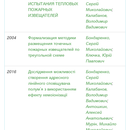
ИСПЫТАНИЯ ТЕПЛОВЫХ
Сергій
ПОЖАРНЫХ
Миколайович
;
ИЗВЕЩАТЕЛЕЙ
Калабанов,
Володимир
Вадимович
2004
Формализация методики
Бондаренко,
размещения точечных
Сергій
пожарных извещателей по
Миколайович
;
треугольной схеме
Ключка, Юрій
Павлович
2016
Дослідження можливості
Бондаренко,
створення адресного
Сергій
лінійного сповіщувача
Миколайович
;
полум’я з використанням
Калабанов,
ефекту хемоіонізації
Володимир
Вадимович
;
Антошкин,
Алексей
Анатольевич
;
Мурін, Михайло
Миколайович
;