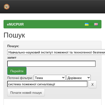
Skip
navigation
eNUCPUIR
Пошук
Пошук:
запит
Поточні фільтри:
Почати новий пошук