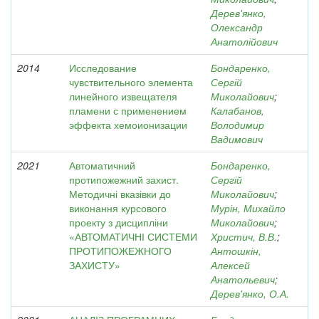
Дерев'янко,
Олександр
Анатолійович
2014
Исследование
Бондаренко,
чувствительного элемента
Сергій
линейного извещателя
Миколайович
;
пламени с применением
Калабанов,
эффекта хемоионизации
Володимир
Вадимович
2021
Автоматичний
Бондаренко,
протипожежний захист.
Сергій
Методичні вказівки до
Миколайович
;
виконання курсового
Мурін, Михайло
проекту з дисципліни
Миколайович
;
«АВТОМАТИЧНІ СИСТЕМИ
Христич, В.В.
;
ПРОТИПОЖЕЖНОГО
Антошкін,
ЗАХИСТУ»
Алексей
Анатольевич
;
Дерев'янко, О.А.