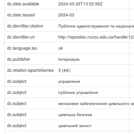
dc.date.available
2024-03-29T13:52:56Z
dc.date.issued
2024-03
dc.identifier.citation
Публічне адміністрування та націонал
dc.identifier.uri
http://repositsc.nuczu.edu.ua/handle/
dc.language.iso
uk
dc.publisher
Інтернаука
dc.relation.ispartofseries
3 (44);
dc.subject
управління
dc.subject
публічне управління
dc.subject
механізми забезпечення цивільного з
dc.subject
цивільна безпека
dc.subject
цивільний захист