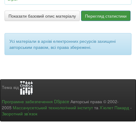
Показати базовий опис матеріалу
Перегляд статистики
Усі матеріали в архіві електронних ресурсів захищені
авторським правом, всі права збережені.
Тема від
Програмне забезпечення DSpace
Авторські права © 2002-
2005
Массачусетський технологічний інститут
та
Х’юлет Пакард
-
Зворотний зв’язок