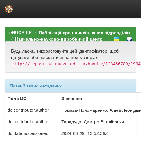
Skip
navigation
eNUCPUIR
Публікації працівників інших підрозділів
Навчально-науково-виробничий центр
Будь ласка, використовуйте цей ідентифікатор, щоб
цитувати або посилатися на цей матеріал:
http://repositsc.nuczu.edu.ua/handle/123456789/1994
Повний запис метаданих
Поле DC
Значення
dc.contributor.author
Помаза-Пономаренко, Аліна Леонідів
dc.contributor.author
Тарадуда, Дмитро Віталійович
dc.date.accessioned
2024-03-29T13:52:56Z