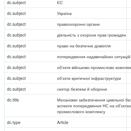
dc.subject
ЄС
dc.subject
Україна
dc.subject
правоохоронні органи
dc.subject
діяльність з охорони прав громадян
dc.subject
право на безпечне довкілля
dc.subject
попередження надзвичайних ситуацій
dc.subject
об’єкти військово-промислово компле
dc.subject
об’єкти критичної інфраструктури
dc.subject
сектор безпеки й оборони
dc.title
Механізми забезпечення цивільної без
аспекти попередження НС на об’єктах 
промислового комплексу
dc.type
Article