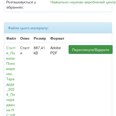
Розташовується у
Навчально-науково-виробничий центр
зібраннях:
Файли цього матеріалу:
Файл
Опис
Розмір
Формат
Статт
Статт
887,41
Adobe
Переглянути/Відкрити
я_По
я
kB
PDF
маза-
Поно
маре
нко,
Тара
дуда
_202
4_По
пере
джен
ня Н
С.pdf