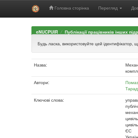
Головна сторінка
Перегляд
Дов
Skip
navigation
eNUCPUIR
Публікації працівників інших під
Будь ласка, використовуйте цей ідентифікатор, 
Назва:
Механ
компл
Автори:
Помаз
Тарад
Ключові слова:
управ
публі
механ
цивіл
цивіл
ЄС
Украї