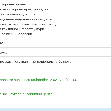
охоронні органи
ність з охорони прав громадян
 на безпечне довкілля
едження надзвичайних ситуацій
ти військово-промислово комплексу
ти критичної інфраструктури
р безпеки й оборони
024
наука
чне адміністрування та національна безпека
;
/repositsc.nuczu.edu.ua/handle/123456789/19944
льно-науково-виробничий центр