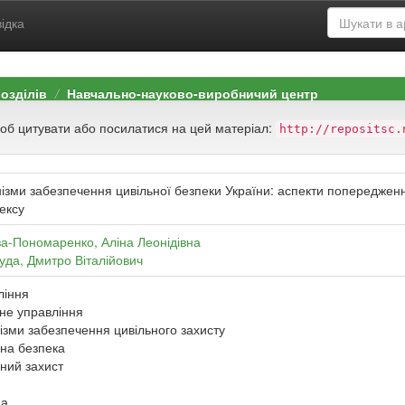
ідка
розділів
Навчально-науково-виробничий центр
щоб цитувати або посилатися на цей матеріал:
http://repositsc.
ізми забезпечення цивільної безпеки України: аспекти попередженн
ексу
а-Пономаренко, Аліна Леонідівна
уда, Дмитро Віталійович
ління
чне управління
ізми забезпечення цивільного захисту
ьна безпека
ьний захист
на