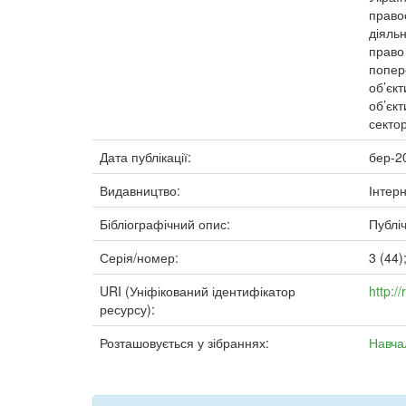
право
діяль
право
попер
об’єк
об’єк
секто
Дата публікації:
бер-2
Видавництво:
Інтер
Бібліографічний опис:
Публі
Серія/номер:
3 (44)
URI (Уніфікований ідентифікатор
http:/
ресурсу):
Розташовується у зібраннях:
Навча