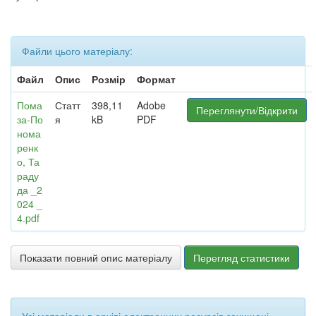
Файли цього матеріалу:
Файл
Опис
Розмір
Формат
Пома
Статт
398,11
Adobe
Переглянути/Відкрити
за-По
я
kB
PDF
нома
ренк
о, Та
раду
да _2
024 _
4.pdf
Показати повний опис матеріалу
Перегляд статистики