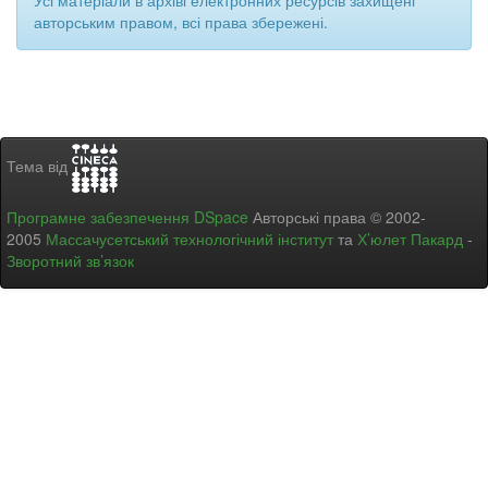
Усі матеріали в архіві електронних ресурсів захищені
авторським правом, всі права збережені.
Тема від
Програмне забезпечення DSpace
Авторські права © 2002-
2005
Массачусетський технологічний інститут
та
Х’юлет Пакард
-
Зворотний зв’язок