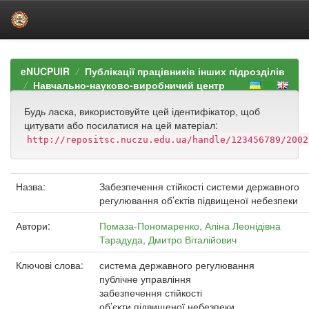
Skip
navigation
eNUCPUIR
Публікації працівників інших підрозділів
Навчально-науково-виробничий центр
Будь ласка, використовуйте цей ідентифікатор, щоб
цитувати або посилатися на цей матеріал:
http://repositsc.nuczu.edu.ua/handle/123456789/2002
Назва:
Забезпечення стійкості системи державного
регулювання об’єктів підвищеної небезпеки
Автори:
Помаза-Пономаренко, Аліна Леонідівна
Тарадуда, Дмитро Віталійович
Ключові слова:
система державного регулювання
публічне управління
забезпечення стійкості
об’єкти підвищеної небезпеки