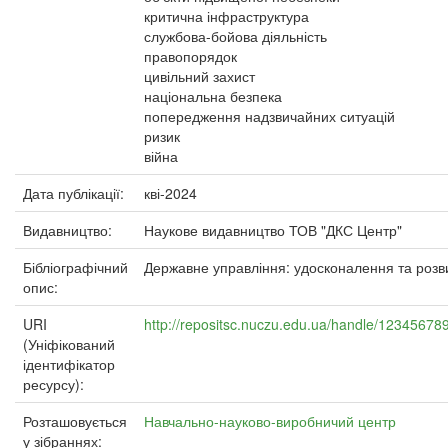
критична інфраструктура
службова-бойова діяльність
правопорядок
цивільний захист
національна безпека
попередження надзвичайних ситуацій
ризик
війна
Дата публікації:
кві-2024
Видавництво:
Наукове видавництво ТОВ "ДКС Центр"
Бібліографічний
Державне управління: удосконалення та розв
опис:
URI
http://repositsc.nuczu.edu.ua/handle/12345678
(Уніфікований
ідентифікатор
ресурсу):
Розташовується
Навчально-науково-виробничий центр
у зібраннях: