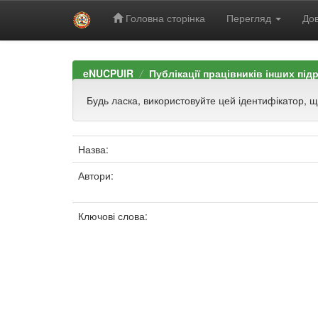
Головна сторінка
Перегляд
Дов
Skip
navigation
eNUCPUIR
Публікації працівників інших під
Будь ласка, використовуйте цей ідентифікатор, 
Назва:
Автори:
Ключові слова: