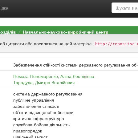
ідка
розділів
Навчально-науково-виробничий центр
щоб цитувати або посилатися на цей матеріал:
http://repositsc.
Забезпечення стійкості системи державного регулювання об’
Помаза-Пономаренко, Аліна Леонідівна
Тарадуда, Дмитро Віталійович
система державного регулювання
публічне управління
забезпечення стійкості
об’єкти підвищеної небезпеки
критична інфраструктура
службова-бойова діяльність
правопорядок
цивільний захист