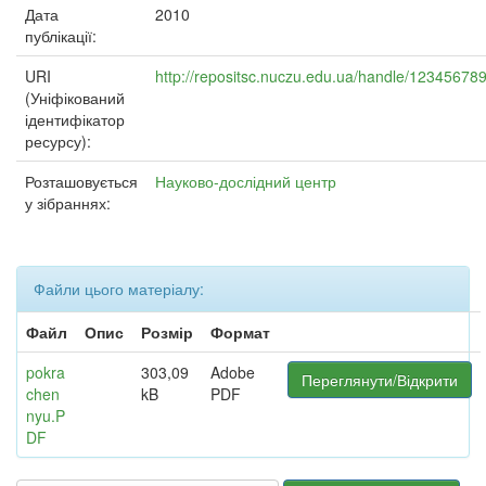
Дата
2010
публікації:
URI
http://repositsc.nuczu.edu.ua/handle/12345678
(Уніфікований
ідентифікатор
ресурсу):
Розташовується
Науково-дослідний центр
у зібраннях:
Файли цього матеріалу:
Файл
Опис
Розмір
Формат
pokra
303,09
Adobe
Переглянути/Відкрити
chen
kB
PDF
nyu.P
DF