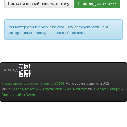
Показати повний опис матеріалу
Перегляд статистики
Усі матеріали в архіві електронних ресурсів захищені
авторським правом, всі права збережені.
Тема від
Програмне забезпечення DSpace
Авторські права © 2002-
2005
Массачусетський технологічний інститут
та
Х’юлет Пакард
-
Зворотний зв’язок