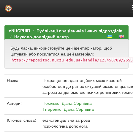
Skip
navigation
eNUCPUIR
Публікації працівників інших підрозділів
Науково-дослідний центр
Будь ласка, використовуйте цей ідентифікатор, щоб
цитувати або посилатися на цей матеріал:
http://repositsc.nuczu.edu.ua/handle/123456789/2555
Назва:
Покращення адаптаційних можливостей
особистості до різних ситуацій екзистенціальн
загрози за допомогою психотренінгових техно
Автори:
Похілько, Діана Сергіївна
Тітаренко, Діана Сергіївна
Ключові слова:
екзистенціальна загроза
психологічна допомога