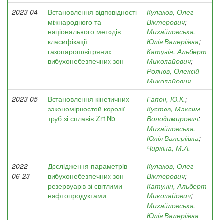
2023-04
Встановлення відповідності
Кулаков, Олег
міжнародного та
Вікторович
;
національного методів
Михайловська,
класифікації
Юлія Валеріївна
;
газопароповітряних
Катунін, Альберт
вибухонебезпечних зон
Миколайович
;
Роянов, Олексій
Миколайович
2023-05
Встановлення кінетичних
Гапон, Ю.К.
;
закономірностей корозії
Кустов, Максим
труб зі сплавів Zr1Nb
Володимирович
;
Михайловська,
Юлія Валеріївна
;
Чиркіна, М.А.
2022-
Дослідження параметрів
Кулаков, Олег
06-23
вибухонебезпечних зон
Вікторович
;
резервуарів зі світлими
Катунін, Альберт
нафтопродуктами
Миколайович
;
Михайловська,
Юлія Валеріївна