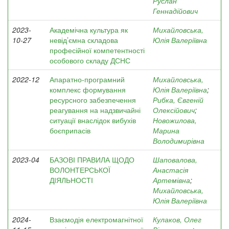
Руслан
Геннадійович
2023-
Академічна культура як
Михайловська,
10-27
невід’ємна складова
Юлія Валеріївна
професійної компетентності
особового складу ДСНС
2022-12
Апаратно-програмний
Михайловська,
комплекс формування
Юлія Валеріївна
;
ресурсного забезпечення
Рибка, Євгеній
реагування на надзвичайні
Олексійович
;
ситуації внаслідок вибухів
Новожилова,
боєприпасів
Марина
Володимирівна
2023-04
БАЗОВІ ПРАВИЛА ЩОДО
Шаповалова,
ВОЛОНТЕРСЬКОЇ
Анастасія
ДІЯЛЬНОСТІ
Артемівна
;
Михайловська,
Юлія Валеріївна
2024-
Взаємодія електромагнітної
Кулаков, Олег