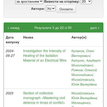
Вивести на сторінку:
Автори:
< назад
Результати 3 до 22 із 50
далі >
Дата
Назва
Автор(и)
випуску
2024-
Investigation the Intensity of
Кулаков, Олег
09-27
Heating of the Isolation
Вікторович
;
Material of an Electrical Wire
Катунін, Альберт
Миколайович
;
Роянов, Олексій
Миколайович
;
Михайловська,
Юлія Валеріївна
2023
Section of collective
Михайловська,
monograph «Mastering civil
Юлія Валеріївна
;
defence in times of conflict»
Мелещенко,