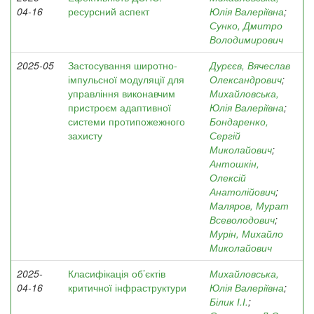
04-16
ресурсний аспект
Юлія Валеріївна
;
Сунко, Дмитро
Володимирович
2025-05
Застосування широтно-
Дурєєв, Вячеслав
імпульсної модуляції для
Олександрович
;
управління виконавчим
Михайловська,
пристроєм адаптивної
Юлія Валеріївна
;
системи протипожежного
Бондаренко,
захисту
Сергій
Миколайович
;
Антошкін,
Олексій
Анатолійович
;
Маляров, Мурат
Всеволодович
;
Мурін, Михайло
Миколайович
2025-
Класифікація об’єктів
Михайловська,
04-16
критичної інфраструктури
Юлія Валеріївна
;
Білик І.І.
;