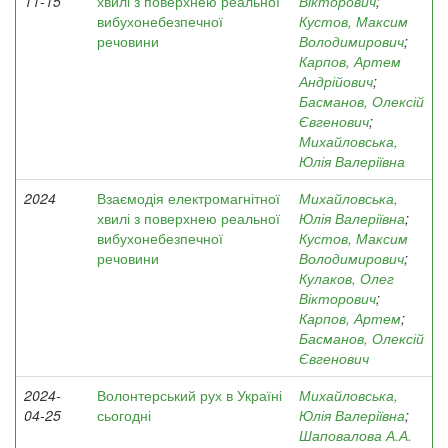
11-15
хвилі з поверхнею реальної
Вікторович
;
вибухонебезпечної
Кустов, Максим
речовини
Володимирович
;
Карпов, Артем
Андрійович
;
Басманов, Олексій
Євгенович
;
Михайловська,
Юлія Валеріївна
2024
Взаємодія електромагнітної
Михайловська,
хвилі з поверхнею реальної
Юлія Валеріївна
;
вибухонебезпечної
Кустов, Максим
речовини
Володимирович
;
Кулаков, Олег
Вікторович
;
Карпов, Артем
;
Басманов, Олексій
Євгенович
2024-
Волонтерський рух в Україні
Михайловська,
04-25
сьогодні
Юлія Валеріївна
;
Шаповалова А.А.