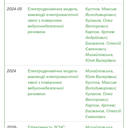
2024-05
Електродинамічна модель
Кустов, Максим
взаємодії електромагнітної
Володимирович
;
хвилі з поверхнею
Кулаков, Олег
вибухонебезпечної
Вікторович
;
речовини
Карпов, Артем
Андрійович
;
Басманов, Олексій
Євгенович
;
Михайловська,
Юлія Валеріївна
2024
Електродинамічна модель
Михайловська,
взаємодії електромагнітної
Юлія Валеріївна
;
хвилі з поверхнею
Кустов, Максим
вибухонебезпечної
Володимирович
;
речовини
Кулаков, Олег
Вікторович
;
Карпов, Артем
;
Басманов, Олексій
Євгенович
2026-
Ефективність ДСНС:
Михайловська,