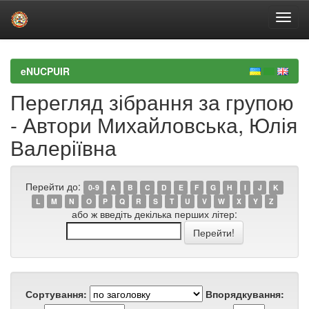
Skip
navigation
eNUCPUIR
Перегляд зібрання за групою
- Автори Михайловська, Юлія
Валеріївна
Перейти до:
0-9
A
B
C
D
E
F
G
H
I
J
K
L
M
N
O
P
Q
R
S
T
U
V
W
X
Y
Z
або ж введіть декілька перших літер:
Сортування:
Впорядкування: