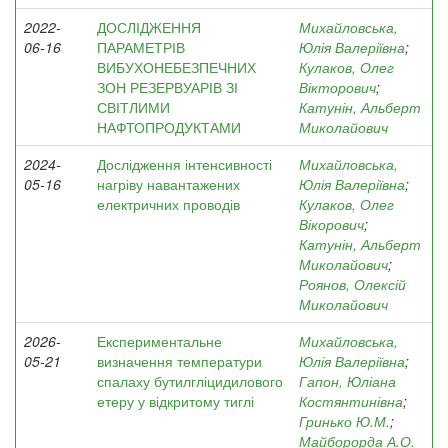
2022-
ДОСЛІДЖЕННЯ
Михайловська,
06-16
ПАРАМЕТРІВ
Юлія Валеріївна
;
ВИБУХОНЕБЕЗПЕЧНИХ
Кулаков, Олег
ЗОН РЕЗЕРВУАРІВ ЗІ
Вікторович
;
СВІТЛИМИ
Катунін, Альберт
НАФТОПРОДУКТАМИ
Миколайович
2024-
Дослідження інтенсивності
Михайловська,
05-16
нагріву навантажених
Юлія Валеріївна
;
електричних проводів
Кулаков, Олег
Вікорович
;
Катунін, Альберт
Миколайович
;
Роянов, Олексій
Миколайович
2026-
Експериментальне
Михайловська,
05-21
визначення температури
Юлія Валеріївна
;
спалаху бутилгліцидилового
Гапон, Юліана
етеру у відкритому тиглі
Костянтинівна
;
Гринько Ю.М.
;
Майборорда А.О.